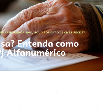
,
EMPREENDEDORISMO
,
NOVO FORMATO DE CNPJ
,
RECEITA
esa? Entenda como
PJ Alfanumérico