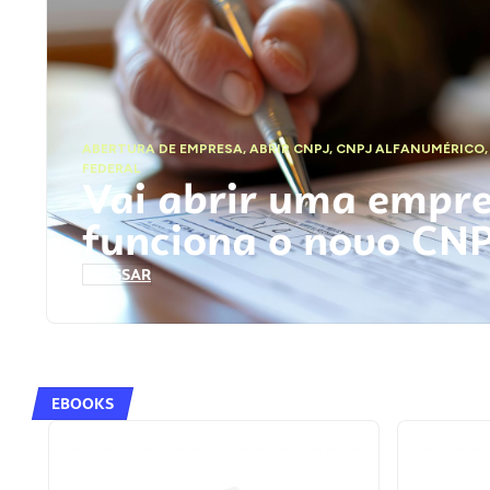
ABERTURA DE EMPRESA
,
ABRIR CNPJ
,
CNPJ ALFANUMÉRICO
FEDERAL
Vai abrir uma empr
funciona o novo CN
ACESSAR
EBOOKS