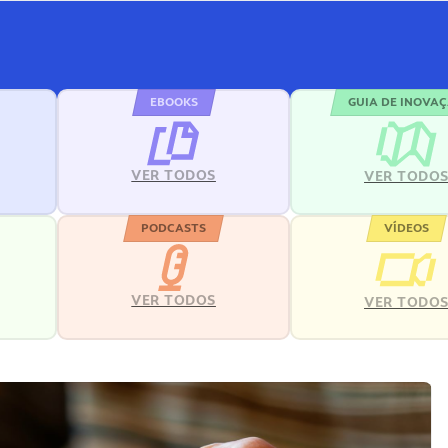
EBOOKS
GUIA DE INOVA
VER TODOS
VER TODO
PODCASTS
VÍDEOS
VER TODOS
VER TODO