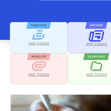
ARQUIVOS
ARTIGOS
VER TODOS
VER TODOS
MODELOS
PLANILHAS
VER TODOS
VER TODOS