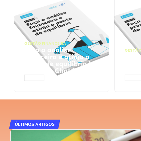
GESTÃO FINANCEIRA
Faça a análise
GESTÃO
financeira e atinja o
Faça
ponto de equilíbrio |
seu 
Prompts ChatGPT
Cha
ACESSAR
ACESS
ÚLTIMOS ARTIGOS