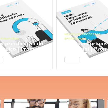
NEGÓCIOS
,
PROCESSOS
 FINANCEIRA
EMPRESARIAIS
 a precificação do
Faça uma propos
serviço | Prompts
comercial | Prom
tGPT
ChatGPT
AR
ACESSAR