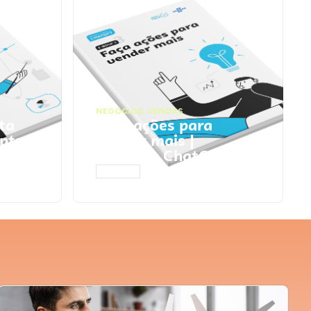
NEGÓCIOS
,
VENDAS
ta
Faça ações para
pts
vender mais |
Prompts ChatGPT
ACESSAR