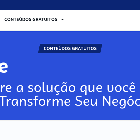
CONTEÚDOS GRATUITOS
CONTEÚDOS GRATUITOS
lore
re a solução que você 
 Transforme Seu Negóc