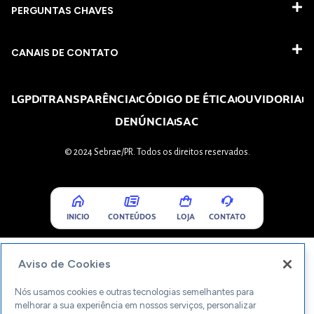
PERGUNTAS CHAVES​
CANAIS DE CONTATO
LGPD
TRANSPARÊNCIA
CÓDIGO DE ÉTICA
OUVIDORIA
DENÚNCIA
SAC
© 2024 Sebrae/PR. Todos os direitos reservados.
INICIO
CONTEÚDOS
LOJA
CONTATO
Aviso de Cookies
Nós usamos cookies e outras tecnologias semelhantes para
melhorar a sua experiência em nossos serviços, personalizar