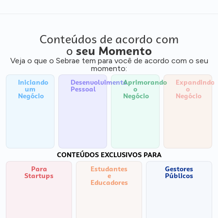
Conteúdos de acordo com
o
seu Momento
Veja o que o Sebrae tem para você de acordo com o seu
momento:
Iniciando
Desenvolvimento
Aprimorando
Expandindo
um
Pessoal
o
o
Negócio
Negócio
Negócio
CONTEÚDOS EXCLUSIVOS PARA
Para
Estudantes
Gestores
Startups
e
Públicos
Educadores