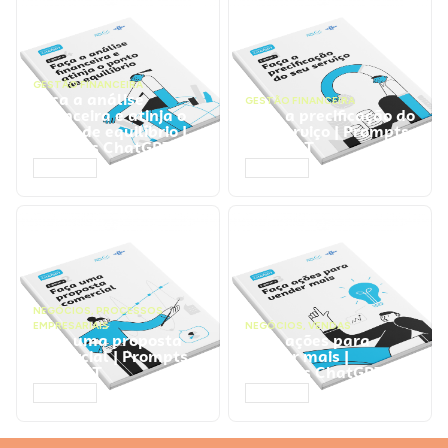
GESTÃO FINANCEIRA
Faça a análise
GESTÃO FINANCEIRA
financeira e atinja o
Faça a precificação do
ponto de equilíbrio |
seu serviço | Prompts
Prompts ChatGPT
ChatGPT
ACESSAR
ACESSAR
NEGÓCIOS
,
PROCESSOS
EMPRESARIAIS
NEGÓCIOS
,
VENDAS
Faça uma proposta
Faça ações para
comercial | Prompts
vender mais |
ChatGPT
Prompts ChatGPT
ACESSAR
ACESSAR