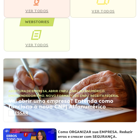
VER TODOS
VER TODOS
WEBSTORIES
VER TODOS
ABERTURA DE EMPRESA
,
ABRIR CNPJ
,
CNPJ ALFANUMÉRICO
,
EMPREENDEDORISMO
,
NOVO FORMATO DE CNPJ
,
RECEITA FEDERAL
Vai abrir uma empresa? Entenda como
funciona o novo CNPJ Alfanumérico
ACESSAR
Como ORGANIZAR sua EMPRESA. Reduzir
erros e crescer com SEGURANÇA.