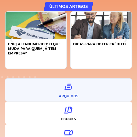
ÚLTIMOS ARTIGOS
E
DICAS PARA OBTER CRÉDITO
FAÇA A DIFERENÇA: SEJA
SUSTENTÁVEL, SEJA
INOVADOR
ARQUIVOS
EBOOKS