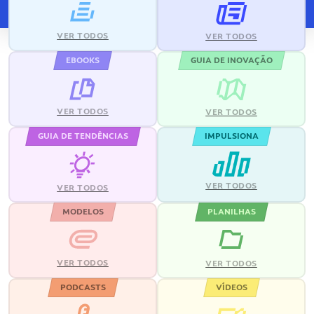
VER TODOS
VER TODOS
EBOOKS
GUIA DE INOVAÇÃO
VER TODOS
VER TODOS
GUIA DE TENDÊNCIAS
IMPULSIONA
VER TODOS
VER TODOS
MODELOS
PLANILHAS
VER TODOS
VER TODOS
PODCASTS
VÍDEOS