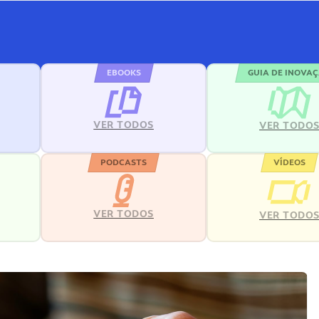
EBOOKS
GUIA DE INOVA
VER TODOS
VER TODO
PODCASTS
VÍDEOS
VER TODOS
VER TODO