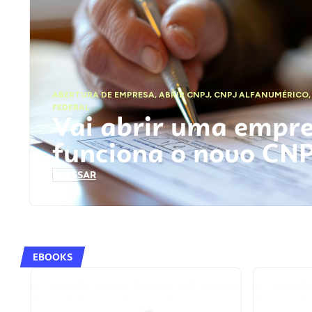
ABERTURA DE EMPRESA
,
ABRIR CNPJ
,
CNPJ ALFANUMÉRICO
FEDERAL
Vai abrir uma empr
funciona o novo CN
ACESSAR
EBOOKS