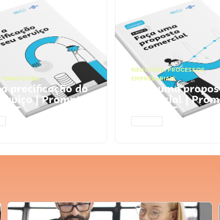
NEGÓCIOS
,
PROCESSOS
 FINANCEIRA
EMPRESARIAIS
 a precificação do
Faça uma propos
serviço | Prompts
comercial | Prom
tGPT
ChatGPT
AR
ACESSAR