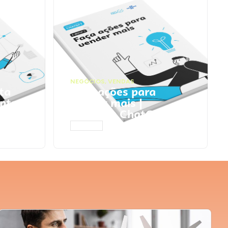
NEGÓCIOS
,
VENDAS
ta
Faça ações para
pts
vender mais |
Prompts ChatGPT
ACESSAR