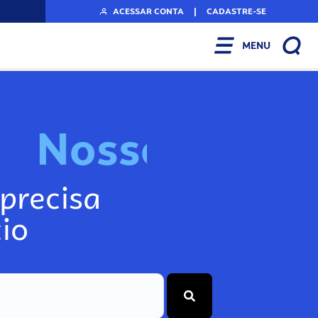
ACESSAR CONTA
|
CADASTRE-SE
MENU
N
o
s
s
o
s
I
n
f
precisa
io