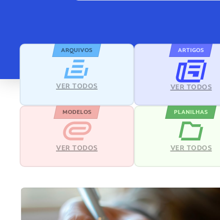
ARQUIVOS
ARTIGOS
VER TODOS
VER TODOS
MODELOS
PLANILHAS
VER TODOS
VER TODOS