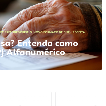
,
EMPREENDEDORISMO
,
NOVO FORMATO DE CNPJ
,
RECEITA
esa? Entenda como
PJ Alfanumérico