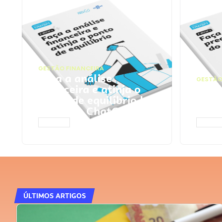
GESTÃO FINANCEIRA
Faça a análise
GESTÃO
financeira e atinja o
Faça
ponto de equilíbrio |
seu 
Prompts ChatGPT
Cha
ACESSAR
ACESS
ÚLTIMOS ARTIGOS