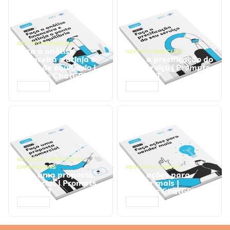
GESTÃO FINANCEIRA
Faça a análise
GESTÃO FINANCEIRA
financeira e atinja o
Faça a precificação do
ponto de equilíbrio |
seu serviço | Prompts
Prompts ChatGPT
ChatGPT
ACESSAR
ACESSAR
NEGÓCIOS
,
PROCESSOS
EMPRESARIAIS
NEGÓCIOS
,
VENDAS
Faça uma proposta
Faça ações para
comercial | Prompts
vender mais |
ChatGPT
Prompts ChatGPT
ACESSAR
ACESSAR