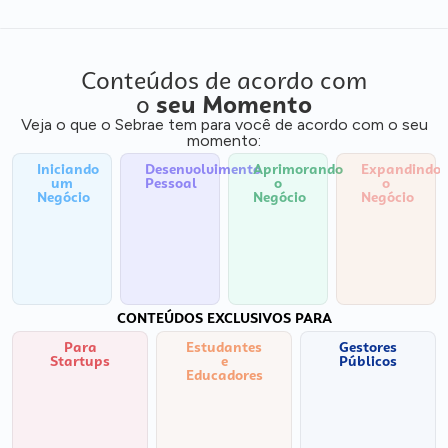
Conteúdos de acordo com
o
seu Momento
Veja o que o Sebrae tem para você de acordo com o seu
momento:
Iniciando
Desenvolvimento
Aprimorando
Expandindo
um
Pessoal
o
o
Negócio
Negócio
Negócio
CONTEÚDOS EXCLUSIVOS PARA
Para
Estudantes
Gestores
Startups
e
Públicos
Educadores