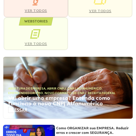
VER TODOS
VER TODOS
WEBSTORIES
VER TODOS
ABERTURA DE EMPRESA
,
ABRIR CNPJ
,
CNPJ ALFANUMÉRICO
,
EMPREENDEDORISMO
,
NOVO FORMATO DE CNPJ
,
RECEITA FEDERAL
Vai abrir uma empresa? Entenda como
funciona o novo CNPJ Alfanumérico
ACESSAR
Como ORGANIZAR sua EMPRESA. Reduzir
erros e crescer com SEGURANÇA.