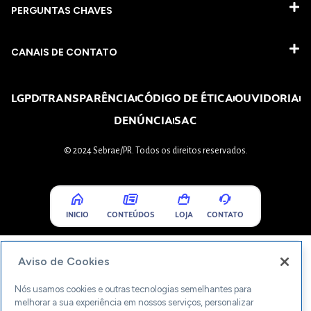
PERGUNTAS CHAVES​
CANAIS DE CONTATO
LGPD
TRANSPARÊNCIA
CÓDIGO DE ÉTICA
OUVIDORIA
DENÚNCIA
SAC
© 2024 Sebrae/PR. Todos os direitos reservados.
INICIO
CONTEÚDOS
LOJA
CONTATO
Aviso de Cookies
Nós usamos cookies e outras tecnologias semelhantes para
melhorar a sua experiência em nossos serviços, personalizar