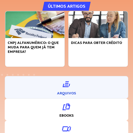
ÚLTIMOS ARTIGOS
QUE
DICAS PARA OBTER CRÉDITO
FAÇA A DIFERENÇA: SEJA
M
SUSTENTÁVEL, SEJA
INOVADOR
ARQUIVOS
EBOOKS