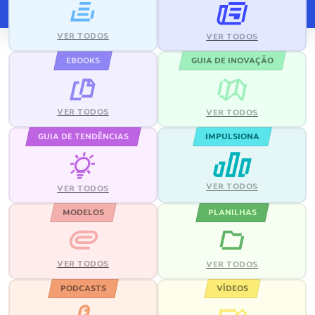
VER TODOS
VER TODOS
EBOOKS
GUIA DE INOVAÇÃO
VER TODOS
VER TODOS
GUIA DE TENDÊNCIAS
IMPULSIONA
VER TODOS
VER TODOS
MODELOS
PLANILHAS
VER TODOS
VER TODOS
PODCASTS
VÍDEOS