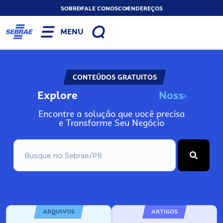
SOBRE
FALE CONOSCO
ENDEREÇOS
MENU
CONTEÚDOS GRATUITOS
Explore
N
o
s
s
o
s
A
Encontre a solução que você precisa
e Transforme Seu Negócio
ARQUIVOS
ARTIGOS