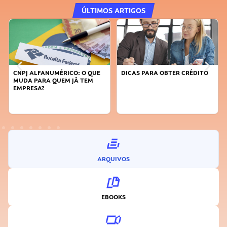
ÚLTIMOS ARTIGOS
RICO: O QUE
DICAS PARA OBTER CRÉDITO
FAÇA A DIFERENÇA:
EM JÁ TEM
SUSTENTÁVEL, SEJ
INOVADOR
ARQUIVOS
EBOOKS