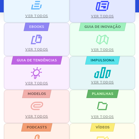
VER TODOS
VER TODOS
EBOOKS
GUIA DE INOVAÇÃO
VER TODOS
VER TODOS
GUIA DE TENDÊNCIAS
IMPULSIONA
VER TODOS
VER TODOS
MODELOS
PLANILHAS
VER TODOS
VER TODOS
PODCASTS
VÍDEOS