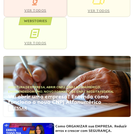
VER TODOS
VER TODOS
WEBSTORIES
VER TODOS
ABERTURA DE EMPRESA
,
ABRIR CNPJ
,
CNPJ ALFANUMÉRICO
,
EMPREENDEDORISMO
,
NOVO FORMATO DE CNPJ
,
RECEITA FEDERAL
Vai abrir uma empresa? Entenda como
funciona o novo CNPJ Alfanumérico
ACESSAR
Como ORGANIZAR sua EMPRESA. Reduzir
erros e crescer com SEGURANÇA.