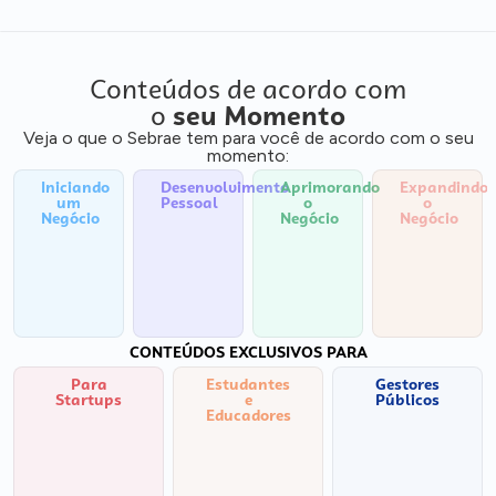
Conteúdos de acordo com
o
seu Momento
Veja o que o Sebrae tem para você de acordo com o seu
momento:
Iniciando
Desenvolvimento
Aprimorando
Expandindo
um
Pessoal
o
o
Negócio
Negócio
Negócio
CONTEÚDOS EXCLUSIVOS PARA
Para
Estudantes
Gestores
Startups
e
Públicos
Educadores