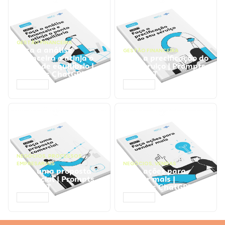
GESTÃO FINANCEIRA
Faça a análise
GESTÃO FINANCEIRA
financeira e atinja o
Faça a precificação do
ponto de equilíbrio |
seu serviço | Prompts
Prompts ChatGPT
ChatGPT
ACESSAR
ACESSAR
NEGÓCIOS
,
PROCESSOS
EMPRESARIAIS
NEGÓCIOS
,
VENDAS
Faça uma proposta
Faça ações para
comercial | Prompts
vender mais |
ChatGPT
Prompts ChatGPT
ACESSAR
ACESSAR