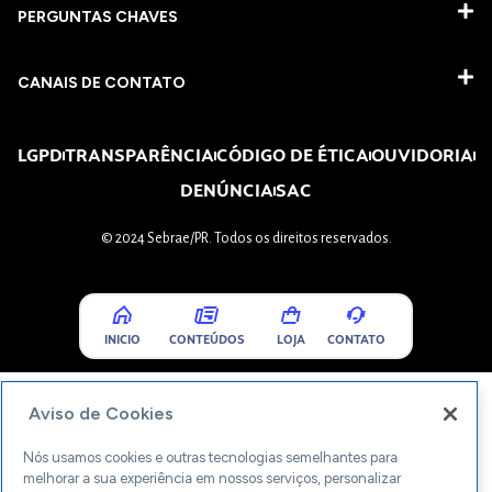
PERGUNTAS CHAVES​
CANAIS DE CONTATO
LGPD
TRANSPARÊNCIA
CÓDIGO DE ÉTICA
OUVIDORIA
DENÚNCIA
SAC
© 2024 Sebrae/PR. Todos os direitos reservados.
INICIO
CONTEÚDOS
LOJA
CONTATO
Aviso de Cookies
Nós usamos cookies e outras tecnologias semelhantes para
melhorar a sua experiência em nossos serviços, personalizar