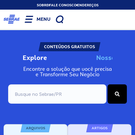
SOBRE
FALE CONOSCO
ENDEREÇOS
MENU
CONTEÚDOS GRATUITOS
Explore
N
o
s
s
o
s
A
I
Encontre a solução que você precisa
e Transforme Seu Negócio
ARQUIVOS
ARTIGOS