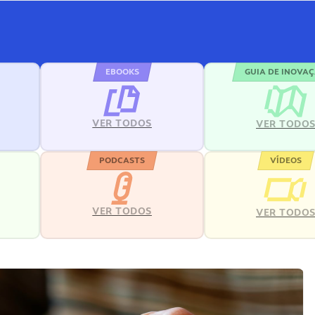
EBOOKS
GUIA DE INOVA
VER TODOS
VER TODO
PODCASTS
VÍDEOS
VER TODOS
VER TODO