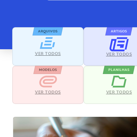
ARQUIVOS
ARTIGOS
VER TODOS
VER TODOS
MODELOS
PLANILHAS
VER TODOS
VER TODOS