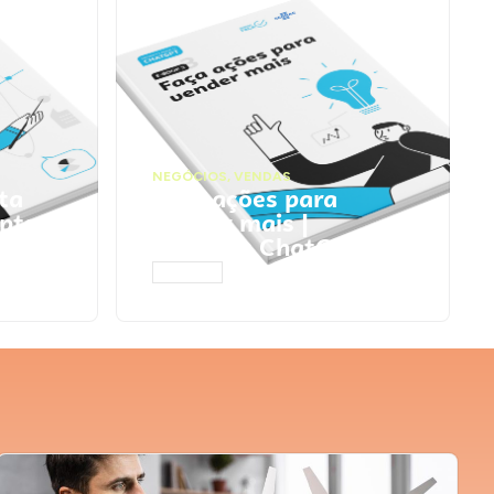
NEGÓCIOS
,
VENDAS
ta
Faça ações para
pts
vender mais |
Prompts ChatGPT
ACESSAR