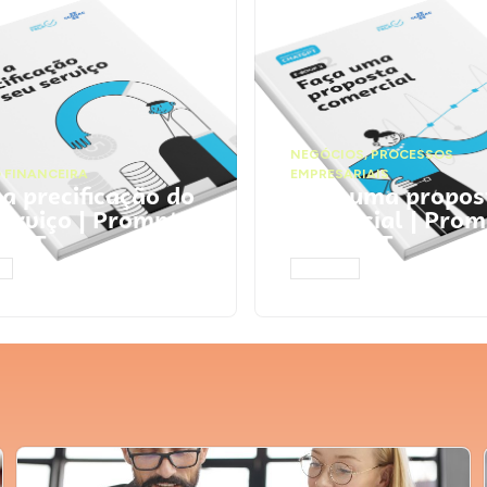
NEGÓCIOS
,
PROCESSOS
 FINANCEIRA
EMPRESARIAIS
 a precificação do
Faça uma propos
serviço | Prompts
comercial | Prom
tGPT
ChatGPT
AR
ACESSAR