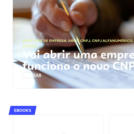
ABERTURA DE EMPRESA
,
ABRIR CNPJ
,
CNPJ ALFANUMÉRICO
FEDERAL
Vai abrir uma empr
funciona o novo CN
ACESSAR
EBOOKS