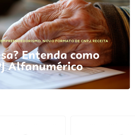
,
EMPREENDEDORISMO
,
NOVO FORMATO DE CNPJ
,
RECEITA
esa? Entenda como
PJ Alfanumérico