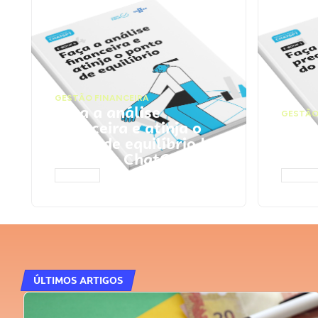
GESTÃO FINANCEIRA
Faça a análise
GESTÃO
financeira e atinja o
Faça
ponto de equilíbrio |
seu 
Prompts ChatGPT
Cha
ACESSAR
ACESS
ÚLTIMOS ARTIGOS