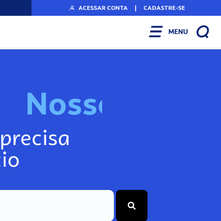
ACESSAR CONTA
|
CADASTRE-SE
MENU
N
o
s
s
o
s
I
n
f
o
g
precisa
io