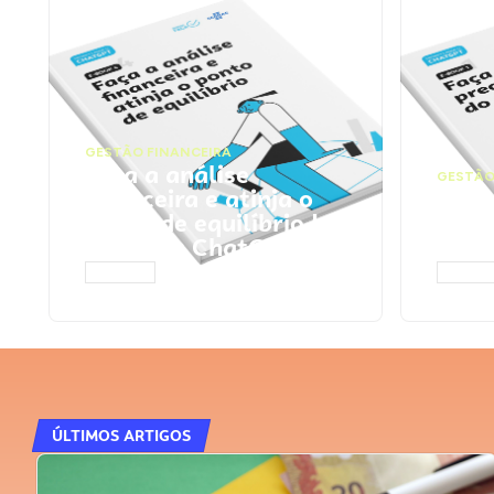
GESTÃO FINANCEIRA
Faça a análise
GESTÃO
financeira e atinja o
Faça
ponto de equilíbrio |
seu 
Prompts ChatGPT
Cha
ACESSAR
ACESS
ÚLTIMOS ARTIGOS