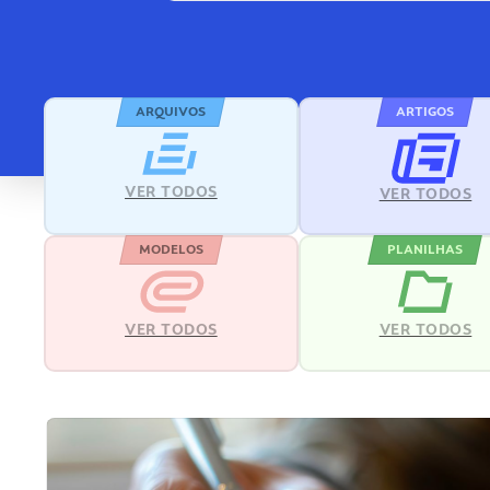
ARQUIVOS
ARTIGOS
VER TODOS
VER TODOS
MODELOS
PLANILHAS
VER TODOS
VER TODOS