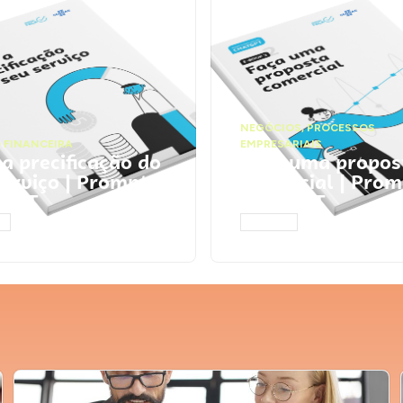
NEGÓCIOS
,
PROCESSOS
 FINANCEIRA
EMPRESARIAIS
 a precificação do
Faça uma propos
serviço | Prompts
comercial | Prom
tGPT
ChatGPT
AR
ACESSAR