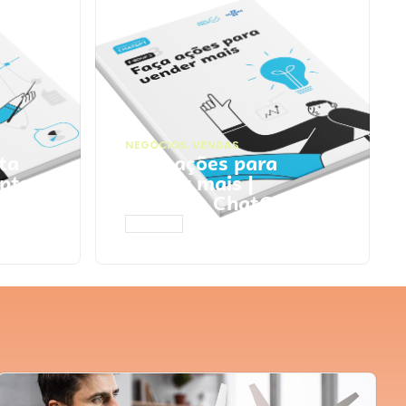
NEGÓCIOS
,
VENDAS
ta
Faça ações para
pts
vender mais |
Prompts ChatGPT
ACESSAR