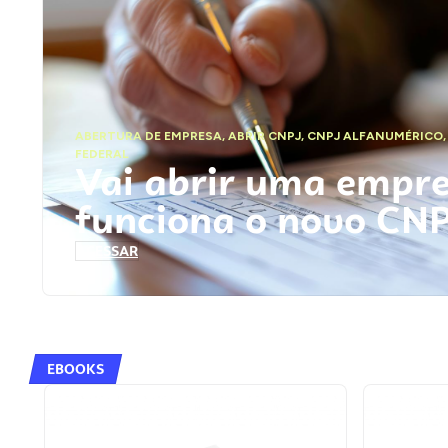
ABERTURA DE EMPRESA
,
ABRIR CNPJ
,
CNPJ ALFANUMÉRICO
FEDERAL
Vai abrir uma empr
funciona o novo CN
ACESSAR
EBOOKS