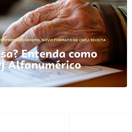
,
EMPREENDEDORISMO
,
NOVO FORMATO DE CNPJ
,
RECEITA
esa? Entenda como
PJ Alfanumérico