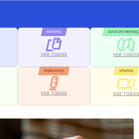
EBOOKS
GUIA DE INOVA
VER TODOS
VER TODO
PODCASTS
VÍDEOS
VER TODOS
VER TODO