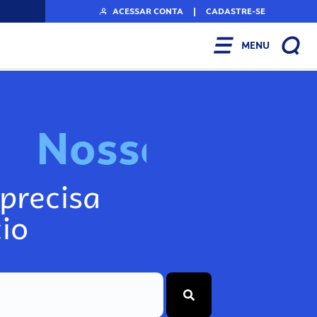
ACESSAR CONTA
|
CADASTRE-SE
MENU
N
o
s
s
o
s
I
n
f
o
g
precisa
io