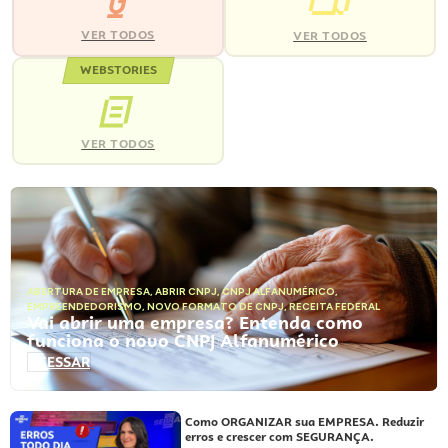
VER TODOS
VER TODOS
WEBSTORIES
VER TODOS
ABERTURA DE EMPRESA
,
ABRIR CNPJ
,
CNPJ ALFANUMÉRICO
,
EMPREENDEDORISMO
,
NOVO FORMATO DE CNPJ
,
RECEITA FEDERAL
Vai abrir uma empresa? Entenda como
funciona o novo CNPJ Alfanumérico
ACESSAR
Como ORGANIZAR sua EMPRESA. Reduzir
erros e crescer com SEGURANÇA.