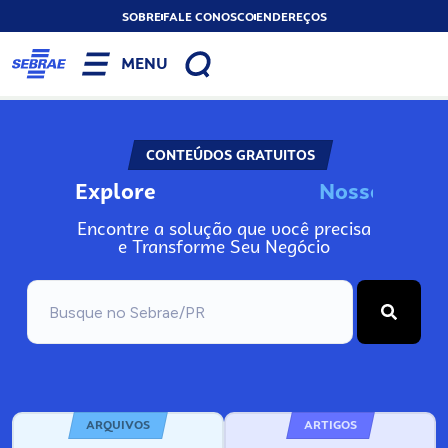
SOBRE
FALE CONOSCO
ENDEREÇOS
MENU
CONTEÚDOS GRATUITOS
Explore
N
o
s
s
o
s
I
n
Encontre a solução que você precisa
e Transforme Seu Negócio
ARQUIVOS
ARTIGOS