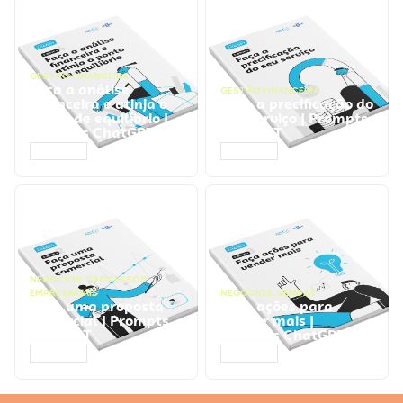
GESTÃO FINANCEIRA
Faça a análise
GESTÃO FINANCEIRA
financeira e atinja o
Faça a precificação do
ponto de equilíbrio |
seu serviço | Prompts
Prompts ChatGPT
ChatGPT
ACESSAR
ACESSAR
NEGÓCIOS
,
PROCESSOS
EMPRESARIAIS
NEGÓCIOS
,
VENDAS
Faça uma proposta
Faça ações para
comercial | Prompts
vender mais |
ChatGPT
Prompts ChatGPT
ACESSAR
ACESSAR