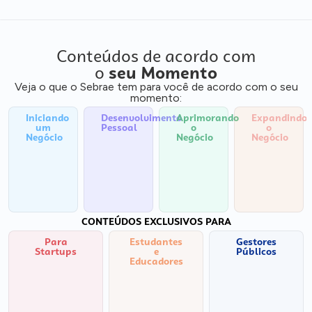
Conteúdos de acordo com
o
seu Momento
Veja o que o Sebrae tem para você de acordo com o seu
momento:
Iniciando
Desenvolvimento
Aprimorando
Expandindo
um
Pessoal
o
o
Negócio
Negócio
Negócio
CONTEÚDOS EXCLUSIVOS PARA
Para
Estudantes
Gestores
Startups
e
Públicos
Educadores