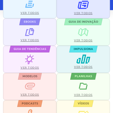
VER TODOS
VER TODOS
EBOOKS
GUIA DE INOVAÇÃO
VER TODOS
VER TODOS
GUIA DE TENDÊNCIAS
IMPULSIONA
VER TODOS
VER TODOS
MODELOS
PLANILHAS
VER TODOS
VER TODOS
PODCASTS
VÍDEOS