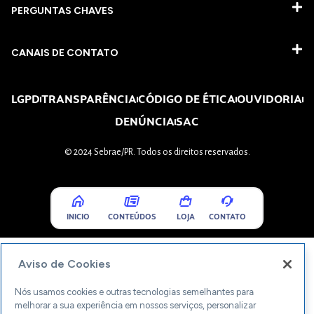
PERGUNTAS CHAVES​
CANAIS DE CONTATO
LGPD
TRANSPARÊNCIA
CÓDIGO DE ÉTICA
OUVIDORIA
DENÚNCIA
SAC
© 2024 Sebrae/PR. Todos os direitos reservados.
INICIO
CONTEÚDOS
LOJA
CONTATO
Aviso de Cookies
Nós usamos cookies e outras tecnologias semelhantes para
melhorar a sua experiência em nossos serviços, personalizar