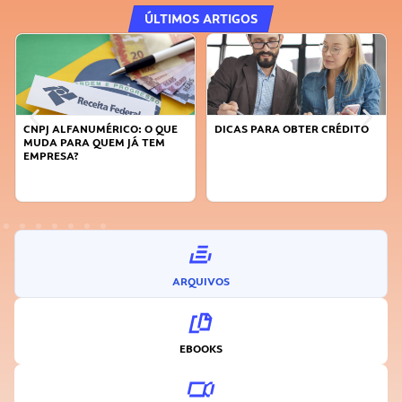
ÚLTIMOS ARTIGOS
ALFANUMÉRICO: O QUE
DICAS PARA OBTER CRÉDITO
FAÇA A D
 PARA QUEM JÁ TEM
SUSTENTÁ
ESA?
INOVADO
ARQUIVOS
EBOOKS