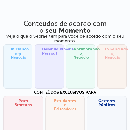
Conteúdos de acordo com
o
seu Momento
Veja o que o Sebrae tem para você de acordo com o seu
momento:
Iniciando
Desenvolvimento
Aprimorando
Expandindo
um
Pessoal
o
o
Negócio
Negócio
Negócio
CONTEÚDOS EXCLUSIVOS PARA
Para
Estudantes
Gestores
Startups
e
Públicos
Educadores