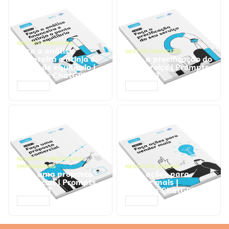
GESTÃO FINANCEIRA
Faça a análise
GESTÃO FINANCEIRA
financeira e atinja o
Faça a precificação do
ponto de equilíbrio |
seu serviço | Prompts
Prompts ChatGPT
ChatGPT
ACESSAR
ACESSAR
NEGÓCIOS
,
PROCESSOS
EMPRESARIAIS
NEGÓCIOS
,
VENDAS
Faça uma proposta
Faça ações para
comercial | Prompts
vender mais |
ChatGPT
Prompts ChatGPT
ACESSAR
ACESSAR