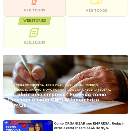
VER TODOS
VER TODOS
WEBSTORIES
VER TODOS
ABERTURA DE EMPRESA
,
ABRIR CNPJ
,
CNPJ ALFANUMÉRICO
,
EMPREENDEDORISMO
,
NOVO FORMATO DE CNPJ
,
RECEITA FEDERAL
Vai abrir uma empresa? Entenda como
funciona o novo CNPJ Alfanumérico
ACESSAR
Como ORGANIZAR sua EMPRESA. Reduzir
erros e crescer com SEGURANÇA.