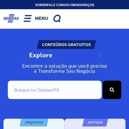
SOBRE
FALE CONOSCO
ENDEREÇOS
MENU
CONTEÚDOS GRATUITOS
Explore
N
o
s
s
o
s
A
Encontre a solução que você precisa
e Transforme Seu Negócio
ARQUIVOS
ARTIGOS