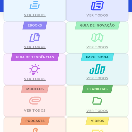
VER TODOS
VER TODOS
EBOOKS
GUIA DE INOVAÇÃO
VER TODOS
VER TODOS
GUIA DE TENDÊNCIAS
IMPULSIONA
VER TODOS
VER TODOS
MODELOS
PLANILHAS
VER TODOS
VER TODOS
PODCASTS
VÍDEOS