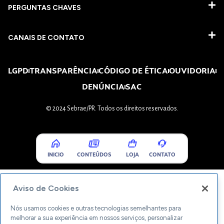
PERGUNTAS CHAVES​
CANAIS DE CONTATO
LGPD
TRANSPARÊNCIA
CÓDIGO DE ÉTICA
OUVIDORIA
DENÚNCIA
SAC
© 2024 Sebrae/PR. Todos os direitos reservados.
INICIO
CONTEÚDOS
LOJA
CONTATO
Aviso de Cookies
Nós usamos cookies e outras tecnologias semelhantes para
melhorar a sua experiência em nossos serviços, personalizar