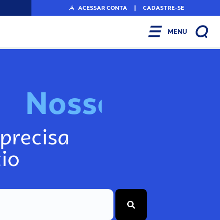
ACESSAR CONTA
|
CADASTRE-SE
MENU
N
o
s
s
o
s
A
r
precisa
io