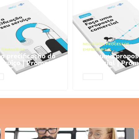
NEGÓCIOS
,
PROCESSOS
 FINANCEIRA
EMPRESARIAIS
 a precificação do
Faça uma propos
serviço | Prompts
comercial | Prom
tGPT
ChatGPT
AR
ACESSAR