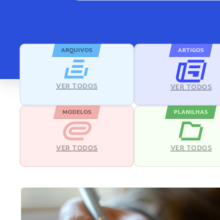
ARQUIVOS
ARTIGOS
VER TODOS
VER TODOS
MODELOS
PLANILHAS
VER TODOS
VER TODOS