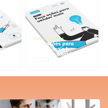
NEGÓCIOS
,
VENDAS
ta
Faça ações para
pts
vender mais |
Prompts ChatGPT
ACESSAR