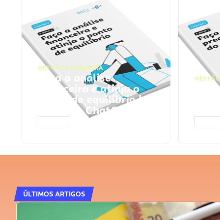
GESTÃO FINANCEIRA
Faça a análise
GESTÃO
financeira e atinja o
Faça
ponto de equilíbrio |
seu 
Prompts ChatGPT
Cha
ACESSAR
ACESS
ÚLTIMOS ARTIGOS