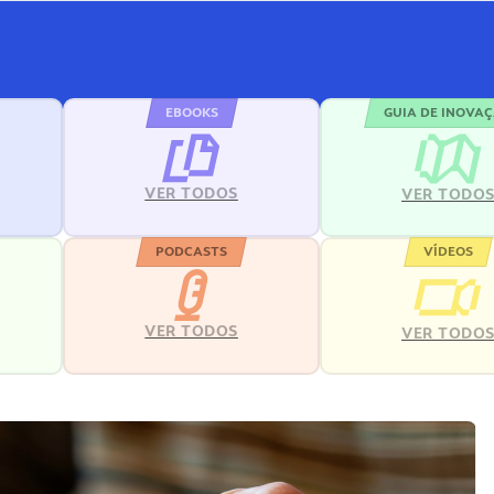
EBOOKS
GUIA DE INOVA
VER TODOS
VER TODO
PODCASTS
VÍDEOS
VER TODOS
VER TODO