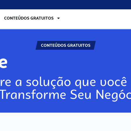
CONTEÚDOS GRATUITOS
CONTEÚDOS GRATUITOS
lore
re a solução que você 
 Transforme Seu Negóc