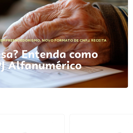
,
EMPREENDEDORISMO
,
NOVO FORMATO DE CNPJ
,
RECEITA
esa? Entenda como
PJ Alfanumérico