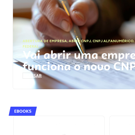
ABERTURA DE EMPRESA
,
ABRIR CNPJ
,
CNPJ ALFANUMÉRICO
FEDERAL
Vai abrir uma empr
funciona o novo CN
ACESSAR
EBOOKS