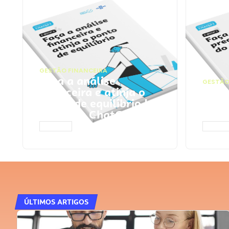
GESTÃO FINANCEIRA
Faça a análise
GESTÃO
financeira e atinja o
Faça
ponto de equilíbrio |
seu 
Prompts ChatGPT
Cha
ACESSAR
ACESS
ÚLTIMOS ARTIGOS