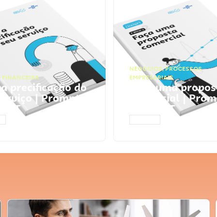
NEGÓCIOS
,
PROCESSOS
 FINANCEIRA
EMPRESARIAIS
 a precificação do
Faça uma propos
serviço | Prompts
comercial | Prom
tGPT
ChatGPT
AR
ACESSAR