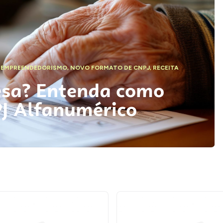
,
EMPREENDEDORISMO
,
NOVO FORMATO DE CNPJ
,
RECEITA
esa? Entenda como
PJ Alfanumérico