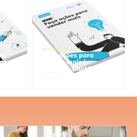
NEGÓCIOS
,
VENDAS
ta
Faça ações para
pts
vender mais |
Prompts ChatGPT
ACESSAR