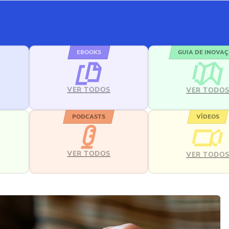
EBOOKS
GUIA DE INOVA
VER TODOS
VER TODO
PODCASTS
VÍDEOS
VER TODOS
VER TODO