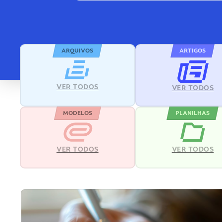
ARQUIVOS
ARTIGOS
VER TODOS
VER TODOS
MODELOS
PLANILHAS
VER TODOS
VER TODOS