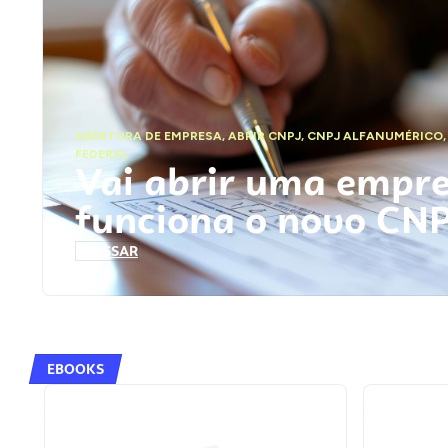
ABERTURA DE EMPRESA
,
ABRIR CNPJ
,
CNPJ ALFANUMÉRICO
FEDERAL
Vai abrir uma empr
funciona o novo CN
ACESSAR
EBOOKS