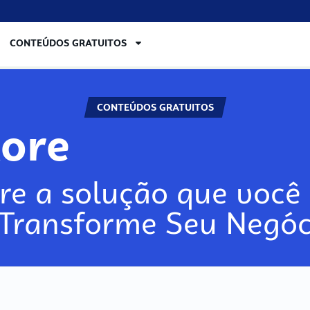
CONTEÚDOS GRATUITOS
CONTEÚDOS GRATUITOS
lore
re a solução que você 
 Transforme Seu Negóc