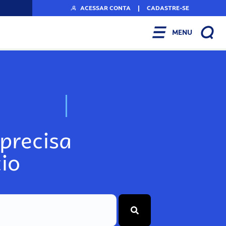
ACESSAR CONTA
|
CADASTRE-SE
MENU
N
o
s
s
o
s
A
r
precisa
io