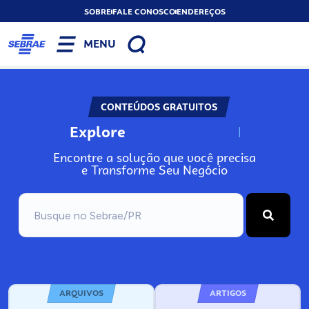
SOBRE
FALE CONOSCO
ENDEREÇOS
MENU
CONTEÚDOS GRATUITOS
Explore
N
o
s
s
o
s
A
Encontre a solução que você precisa
e Transforme Seu Negócio
ARQUIVOS
ARTIGOS