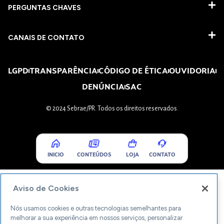
PERGUNTAS CHAVES​
CANAIS DE CONTATO
LGPD
TRANSPARÊNCIA
CÓDIGO DE ÉTICA
OUVIDORIA
DENÚNCIA
SAC
© 2024 Sebrae/PR. Todos os direitos reservados.
INICIO
CONTEÚDOS
LOJA
CONTATO
Aviso de Cookies
Nós usamos cookies e outras tecnologias semelhantes para
melhorar a sua experiência em nossos serviços, personalizar