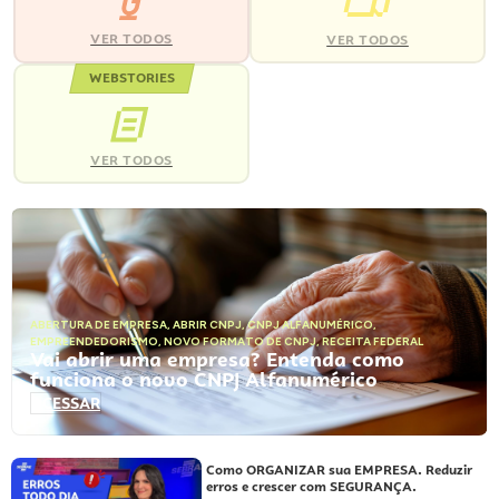
VER TODOS
VER TODOS
WEBSTORIES
VER TODOS
ABERTURA DE EMPRESA
,
ABRIR CNPJ
,
CNPJ ALFANUMÉRICO
,
EMPREENDEDORISMO
,
NOVO FORMATO DE CNPJ
,
RECEITA FEDERAL
Vai abrir uma empresa? Entenda como
funciona o novo CNPJ Alfanumérico
ACESSAR
Como ORGANIZAR sua EMPRESA. Reduzir
erros e crescer com SEGURANÇA.