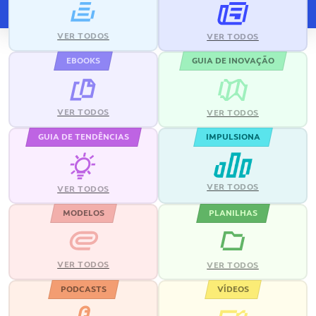
VER TODOS
VER TODOS
EBOOKS
GUIA DE INOVAÇÃO
VER TODOS
VER TODOS
GUIA DE TENDÊNCIAS
IMPULSIONA
VER TODOS
VER TODOS
MODELOS
PLANILHAS
VER TODOS
VER TODOS
PODCASTS
VÍDEOS