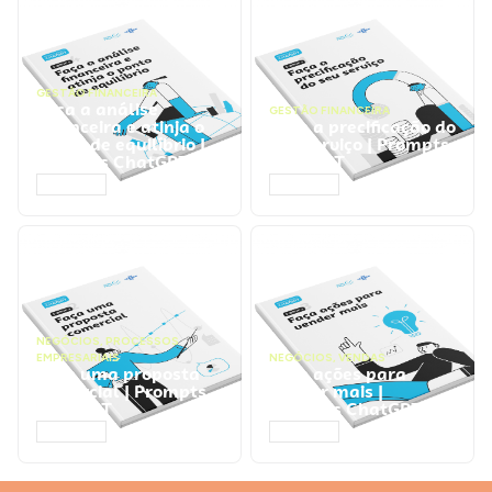
GESTÃO FINANCEIRA
Faça a análise
GESTÃO FINANCEIRA
financeira e atinja o
Faça a precificação do
ponto de equilíbrio |
seu serviço | Prompts
Prompts ChatGPT
ChatGPT
ACESSAR
ACESSAR
NEGÓCIOS
,
PROCESSOS
EMPRESARIAIS
NEGÓCIOS
,
VENDAS
Faça uma proposta
Faça ações para
comercial | Prompts
vender mais |
ChatGPT
Prompts ChatGPT
ACESSAR
ACESSAR