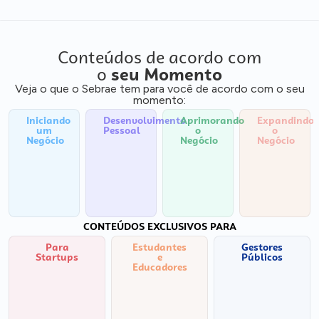
Conteúdos de acordo com
o
seu Momento
Veja o que o Sebrae tem para você de acordo com o seu
momento:
Iniciando
Desenvolvimento
Aprimorando
Expandindo
um
Pessoal
o
o
Negócio
Negócio
Negócio
CONTEÚDOS EXCLUSIVOS PARA
Para
Estudantes
Gestores
Startups
e
Públicos
Educadores