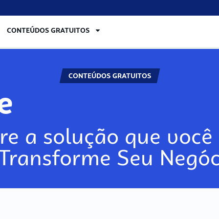
CONTEÚDOS GRATUITOS
CONTEÚDOS GRATUITOS
lore
re a solução que você 
 Transforme Seu Negóc