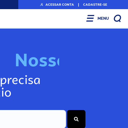
ACESSAR CONTA
|
CADASTRE-SE
MENU
N
o
f
s
s
o
s
A
r
n
I
precisa
io