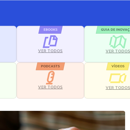
EBOOKS
GUIA DE INOVA
VER TODOS
VER TODO
PODCASTS
VÍDEOS
VER TODOS
VER TODO