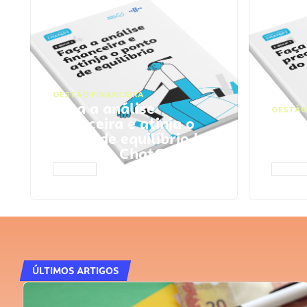
GESTÃO FINANCEIRA
Faça a análise
GESTÃO
financeira e atinja o
Faça
ponto de equilíbrio |
seu 
Prompts ChatGPT
Cha
ACESSAR
ACESS
ÚLTIMOS ARTIGOS