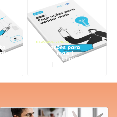
NEGÓCIOS
,
VENDAS
ta
Faça ações para
pts
vender mais |
Prompts ChatGPT
ACESSAR