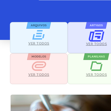
ARQUIVOS
ARTIGOS
VER TODOS
VER TODOS
MODELOS
PLANILHAS
VER TODOS
VER TODOS