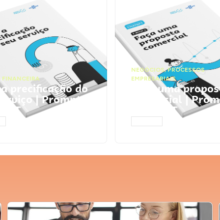
NEGÓCIOS
,
PROCESSOS
 FINANCEIRA
EMPRESARIAIS
 a precificação do
Faça uma propos
serviço | Prompts
comercial | Prom
tGPT
ChatGPT
AR
ACESSAR