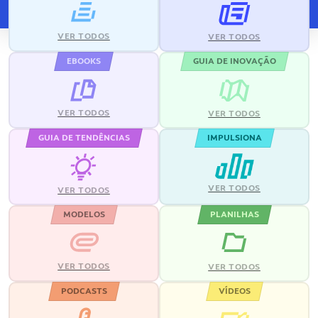
VER TODOS
VER TODOS
EBOOKS
GUIA DE INOVAÇÃO
VER TODOS
VER TODOS
GUIA DE TENDÊNCIAS
IMPULSIONA
VER TODOS
VER TODOS
MODELOS
PLANILHAS
VER TODOS
VER TODOS
PODCASTS
VÍDEOS