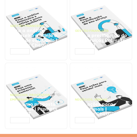
GESTÃO FINANCEIRA
Faça a análise
GESTÃO FINANCEIRA
financeira e atinja o
Faça a precificação do
ponto de equilíbrio |
seu serviço | Prompts
Prompts ChatGPT
ChatGPT
ACESSAR
ACESSAR
NEGÓCIOS
,
PROCESSOS
EMPRESARIAIS
NEGÓCIOS
,
VENDAS
Faça uma proposta
Faça ações para
comercial | Prompts
vender mais |
ChatGPT
Prompts ChatGPT
ACESSAR
ACESSAR