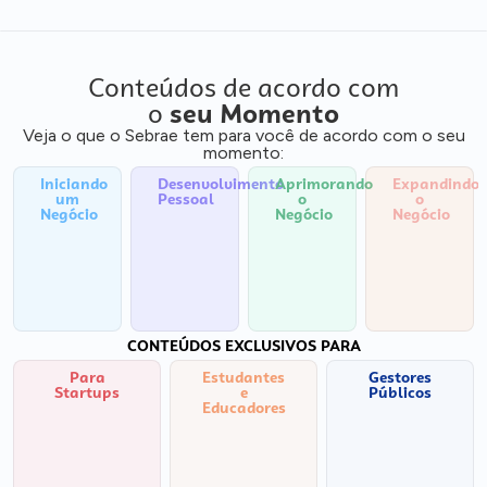
Conteúdos de acordo com
o
seu Momento
Veja o que o Sebrae tem para você de acordo com o seu
momento:
Iniciando
Desenvolvimento
Aprimorando
Expandindo
um
Pessoal
o
o
Negócio
Negócio
Negócio
CONTEÚDOS EXCLUSIVOS PARA
Para
Estudantes
Gestores
Startups
e
Públicos
Educadores