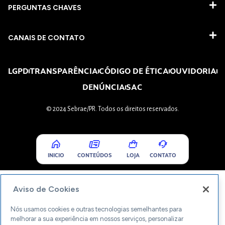
PERGUNTAS CHAVES​
CANAIS DE CONTATO
LGPD
TRANSPARÊNCIA
CÓDIGO DE ÉTICA
OUVIDORIA
DENÚNCIA
SAC
© 2024 Sebrae/PR. Todos os direitos reservados.
INICIO
CONTEÚDOS
LOJA
CONTATO
Aviso de Cookies
Nós usamos cookies e outras tecnologias semelhantes para
melhorar a sua experiência em nossos serviços, personalizar