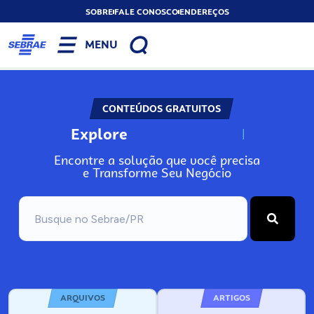
SOBRE
FALE CONOSCO
ENDEREÇOS
MENU
CONTEÚDOS GRATUITOS
Explore
N
o
s
s
o
s
A
Encontre a solução que você precisa
e Transforme Seu Negócio
ARQUIVOS
ARTIGOS