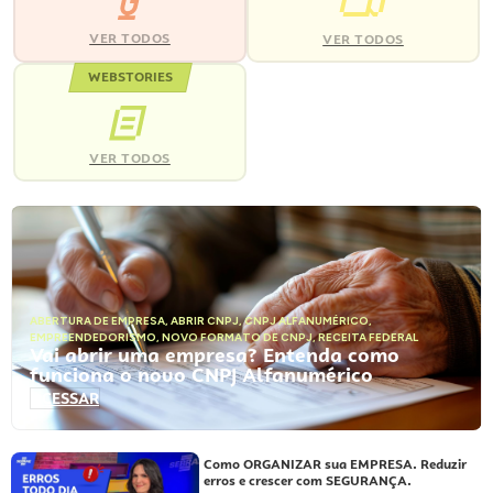
VER TODOS
VER TODOS
WEBSTORIES
VER TODOS
ABERTURA DE EMPRESA
,
ABRIR CNPJ
,
CNPJ ALFANUMÉRICO
,
EMPREENDEDORISMO
,
NOVO FORMATO DE CNPJ
,
RECEITA FEDERAL
Vai abrir uma empresa? Entenda como
funciona o novo CNPJ Alfanumérico
ACESSAR
Como ORGANIZAR sua EMPRESA. Reduzir
erros e crescer com SEGURANÇA.