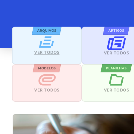
ARQUIVOS
ARTIGOS
VER TODOS
VER TODOS
MODELOS
PLANILHAS
VER TODOS
VER TODOS