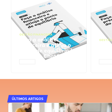
GESTÃO FINANCEIRA
Faça a análise
GESTÃO
financeira e atinja o
Faça
ponto de equilíbrio |
seu 
Prompts ChatGPT
Cha
ACESSAR
ACESS
ÚLTIMOS ARTIGOS