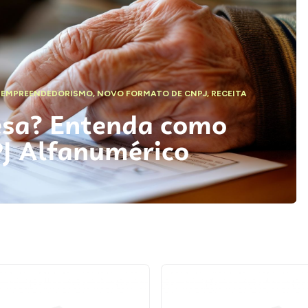
,
EMPREENDEDORISMO
,
NOVO FORMATO DE CNPJ
,
RECEITA
esa? Entenda como
PJ Alfanumérico