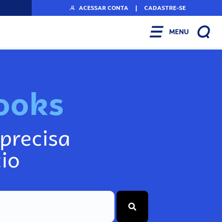
ACESSAR CONTA
|
CADASTRE-SE
MENU
o
o
k
s
precisa
io