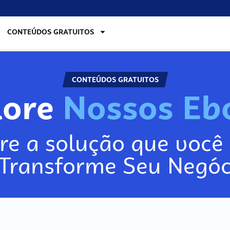
CONTEÚDOS GRATUITOS
CONTEÚDOS GRATUITOS
lore
N
o
s
s
o
s
E
b
re a solução que você 
 Transforme Seu Negóc