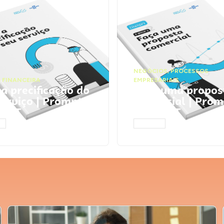
NEGÓCIOS
,
PROCESSOS
 FINANCEIRA
EMPRESARIAIS
 a precificação do
Faça uma propos
serviço | Prompts
comercial | Prom
tGPT
ChatGPT
AR
ACESSAR