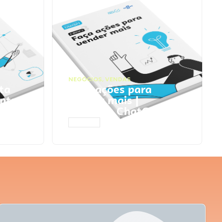
NEGÓCIOS
,
VENDAS
ta
Faça ações para
pts
vender mais |
Prompts ChatGPT
ACESSAR