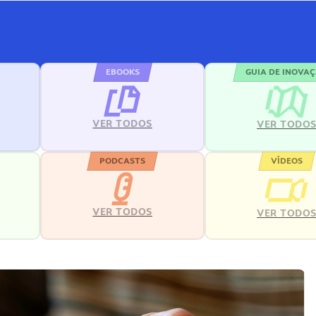
EBOOKS
GUIA DE INOVA
VER TODOS
VER TODO
PODCASTS
VÍDEOS
VER TODOS
VER TODO