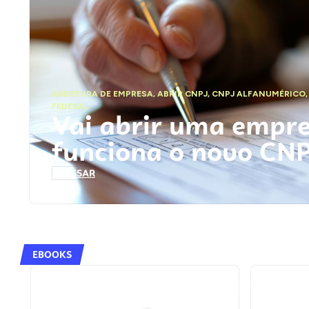
ABERTURA DE EMPRESA
,
ABRIR CNPJ
,
CNPJ ALFANUMÉRICO
FEDERAL
Vai abrir uma empr
funciona o novo CN
ACESSAR
EBOOKS