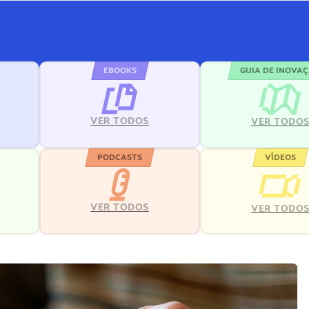
EBOOKS
GUIA DE INOVA
VER TODOS
VER TODO
PODCASTS
VÍDEOS
VER TODOS
VER TODO