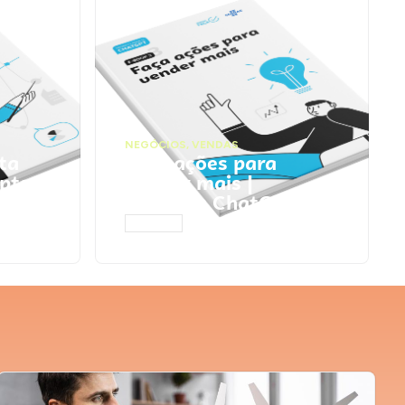
NEGÓCIOS
,
VENDAS
ta
Faça ações para
pts
vender mais |
Prompts ChatGPT
ACESSAR