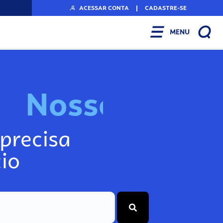
ACESSAR CONTA
|
CADASTRE-SE
MENU
N
o
s
s
o
s
I
n
f
o
g
precisa
io