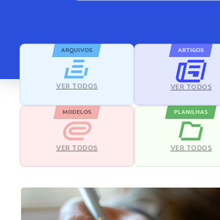
ARQUIVOS
ARTIGOS
VER TODOS
VER TODOS
MODELOS
PLANILHAS
VER TODOS
VER TODOS