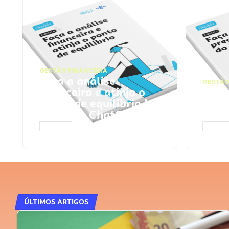
GESTÃO FINANCEIRA
Faça a análise
GESTÃO
financeira e atinja o
Faça
ponto de equilíbrio |
seu 
Prompts ChatGPT
Cha
ACESSAR
ACESS
ÚLTIMOS ARTIGOS