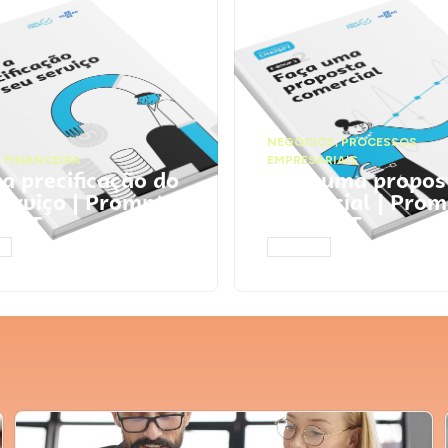
NEGÓCIOS
,
PROCESSOS
 FINANCEIRA
EMPRESARIAIS
 a precificação do
Faça uma propos
serviço | Prompts
comercial | Prom
tGPT
ChatGPT
AR
ACESSAR