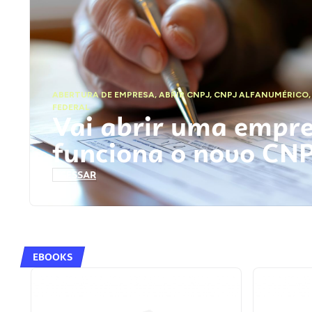
ABERTURA DE EMPRESA
,
ABRIR CNPJ
,
CNPJ ALFANUMÉRICO
FEDERAL
Vai abrir uma empr
funciona o novo CN
ACESSAR
EBOOKS