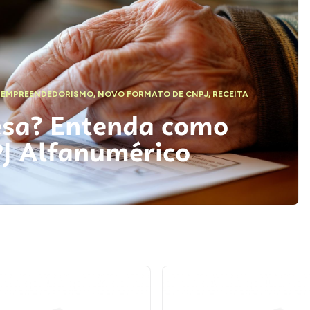
,
EMPREENDEDORISMO
,
NOVO FORMATO DE CNPJ
,
RECEITA
esa? Entenda como
PJ Alfanumérico