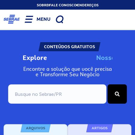
SOBRE
FALE CONOSCO
ENDEREÇOS
MENU
CONTEÚDOS GRATUITOS
Explore
N
o
s
s
o
s
A
Encontre a solução que você precisa
e Transforme Seu Negócio
ARQUIVOS
ARTIGOS