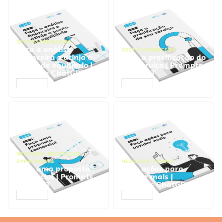
GESTÃO FINANCEIRA
Faça a análise
GESTÃO FINANCEIRA
financeira e atinja o
Faça a precificação do
ponto de equilíbrio |
seu serviço | Prompts
Prompts ChatGPT
ChatGPT
ACESSAR
ACESSAR
NEGÓCIOS
,
PROCESSOS
EMPRESARIAIS
NEGÓCIOS
,
VENDAS
Faça uma proposta
Faça ações para
comercial | Prompts
vender mais |
ChatGPT
Prompts ChatGPT
ACESSAR
ACESSAR