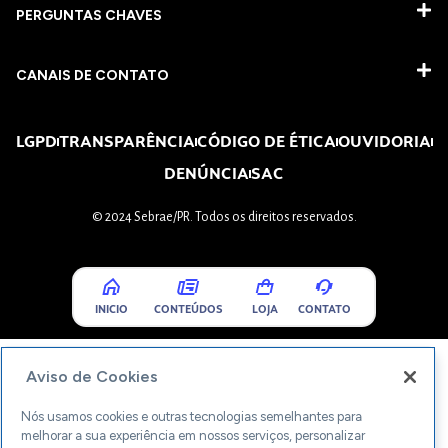
PERGUNTAS CHAVES​
CANAIS DE CONTATO
LGPD
TRANSPARÊNCIA
CÓDIGO DE ÉTICA
OUVIDORIA
DENÚNCIA
SAC
© 2024 Sebrae/PR. Todos os direitos reservados.
INICIO
CONTEÚDOS
LOJA
CONTATO
Aviso de Cookies
Nós usamos cookies e outras tecnologias semelhantes para
melhorar a sua experiência em nossos serviços, personalizar