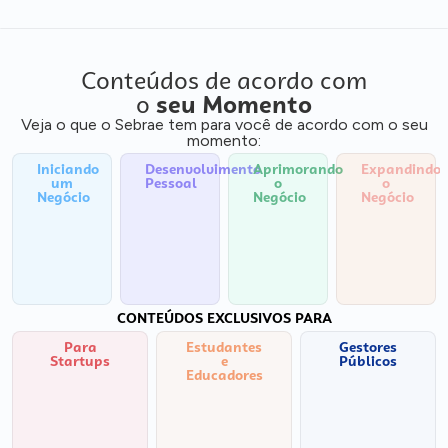
Conteúdos de acordo com
o
seu Momento
Veja o que o Sebrae tem para você de acordo com o seu
momento:
Iniciando
Desenvolvimento
Aprimorando
Expandindo
um
Pessoal
o
o
Negócio
Negócio
Negócio
CONTEÚDOS EXCLUSIVOS PARA
Para
Estudantes
Gestores
Startups
e
Públicos
Educadores