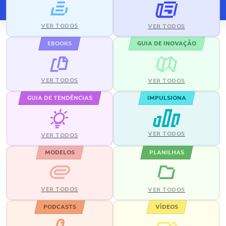
VER TODOS
VER TODOS
EBOOKS
GUIA DE INOVAÇÃO
VER TODOS
VER TODOS
GUIA DE TENDÊNCIAS
IMPULSIONA
VER TODOS
VER TODOS
MODELOS
PLANILHAS
VER TODOS
VER TODOS
PODCASTS
VÍDEOS