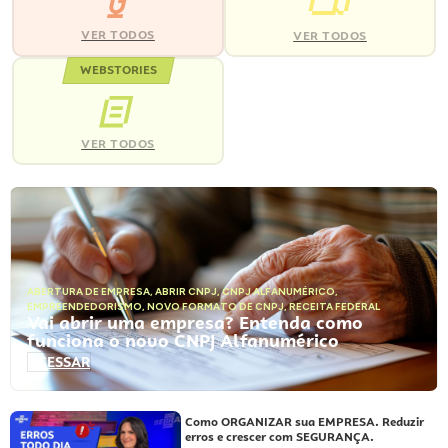
VER TODOS
VER TODOS
WEBSTORIES
VER TODOS
ABERTURA DE EMPRESA
,
ABRIR CNPJ
,
CNPJ ALFANUMÉRICO
,
EMPREENDEDORISMO
,
NOVO FORMATO DE CNPJ
,
RECEITA FEDERAL
Vai abrir uma empresa? Entenda como
funciona o novo CNPJ Alfanumérico
ACESSAR
Como ORGANIZAR sua EMPRESA. Reduzir
erros e crescer com SEGURANÇA.