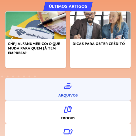
ÚLTIMOS ARTIGOS
CNPJ ALFANUMÉRICO: O QUE
DICAS PARA OBTER CRÉDITO
FA
MUDA PARA QUEM JÁ TEM
SU
EMPRESA?
I
ARQUIVOS
EBOOKS