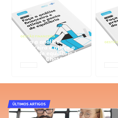
GESTÃO FINANCEIRA
Faça a análise
GESTÃO
financeira e atinja o
Faça
ponto de equilíbrio |
seu 
Prompts ChatGPT
Cha
ACESSAR
ACESS
ÚLTIMOS ARTIGOS