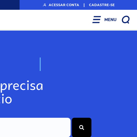
ACESSAR CONTA
|
CADASTRE-SE
MENU
N
o
s
s
o
s
A
r
precisa
io