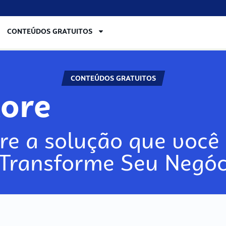
CONTEÚDOS GRATUITOS
CONTEÚDOS GRATUITOS
lore
re a solução que você 
 Transforme Seu Negóc