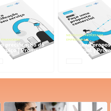
NEGÓCIOS
,
PROCESSOS
 FINANCEIRA
EMPRESARIAIS
 a precificação do
Faça uma propos
serviço | Prompts
comercial | Prom
tGPT
ChatGPT
AR
ACESSAR