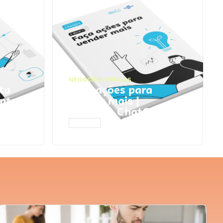
NEGÓCIOS
,
VENDAS
ta
Faça ações para
pts
vender mais |
Prompts ChatGPT
ACESSAR