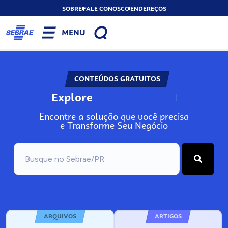
SOBRE
FALE CONOSCO
ENDEREÇOS
MENU
CONTEÚDOS GRATUITOS
Explore
N
o
s
s
o
s
A
Encontre a solução que você precisa
e Transforme Seu Negócio
ARQUIVOS
ARTIGOS