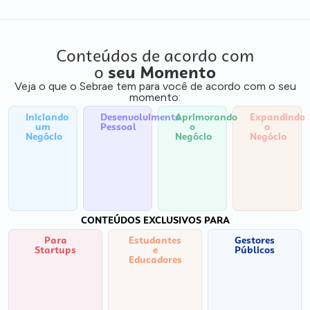
Conteúdos de acordo com
o
seu Momento
Veja o que o Sebrae tem para você de acordo com o seu
momento:
Iniciando
Desenvolvimento
Aprimorando
Expandindo
um
Pessoal
o
o
Negócio
Negócio
Negócio
CONTEÚDOS EXCLUSIVOS PARA
Para
Estudantes
Gestores
Startups
e
Públicos
Educadores