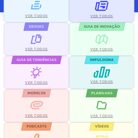
VER TODOS
VER TODOS
EBOOKS
GUIA DE INOVAÇÃO
VER TODOS
VER TODOS
GUIA DE TENDÊNCIAS
IMPULSIONA
VER TODOS
VER TODOS
MODELOS
PLANILHAS
VER TODOS
VER TODOS
PODCASTS
VÍDEOS