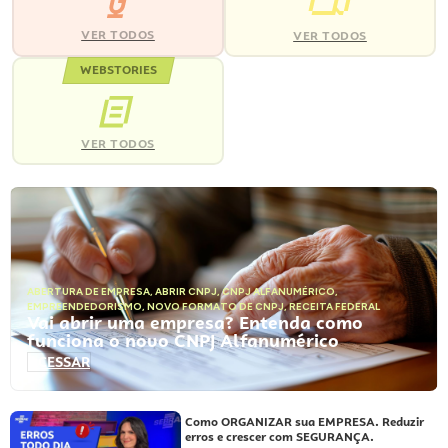
VER TODOS
VER TODOS
WEBSTORIES
VER TODOS
ABERTURA DE EMPRESA
,
ABRIR CNPJ
,
CNPJ ALFANUMÉRICO
,
EMPREENDEDORISMO
,
NOVO FORMATO DE CNPJ
,
RECEITA FEDERAL
Vai abrir uma empresa? Entenda como
funciona o novo CNPJ Alfanumérico
ACESSAR
Como ORGANIZAR sua EMPRESA. Reduzir
erros e crescer com SEGURANÇA.