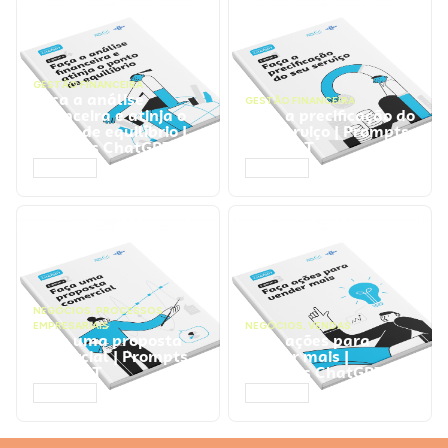
GESTÃO FINANCEIRA
Faça a análise
GESTÃO FINANCEIRA
financeira e atinja o
Faça a precificação do
ponto de equilíbrio |
seu serviço | Prompts
Prompts ChatGPT
ChatGPT
ACESSAR
ACESSAR
NEGÓCIOS
,
PROCESSOS
EMPRESARIAIS
NEGÓCIOS
,
VENDAS
Faça uma proposta
Faça ações para
comercial | Prompts
vender mais |
ChatGPT
Prompts ChatGPT
ACESSAR
ACESSAR