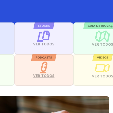
EBOOKS
GUIA DE INOVA
VER TODOS
VER TODO
PODCASTS
VÍDEOS
VER TODOS
VER TODO