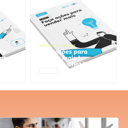
NEGÓCIOS
,
VENDAS
ta
Faça ações para
pts
vender mais |
Prompts ChatGPT
ACESSAR