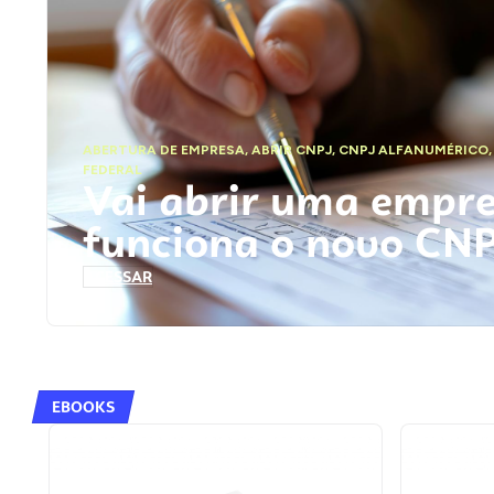
ABERTURA DE EMPRESA
,
ABRIR CNPJ
,
CNPJ ALFANUMÉRICO
FEDERAL
Vai abrir uma empr
funciona o novo CN
ACESSAR
EBOOKS