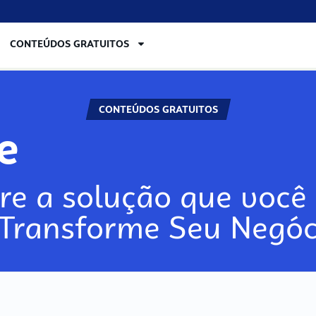
CONTEÚDOS GRATUITOS
CONTEÚDOS GRATUITOS
lore
re a solução que você 
 Transforme Seu Negóc