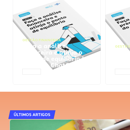
GESTÃO FINANCEIRA
Faça a análise
GESTÃO
financeira e atinja o
Faça
ponto de equilíbrio |
seu 
Prompts ChatGPT
Cha
ACESSAR
ACESS
ÚLTIMOS ARTIGOS