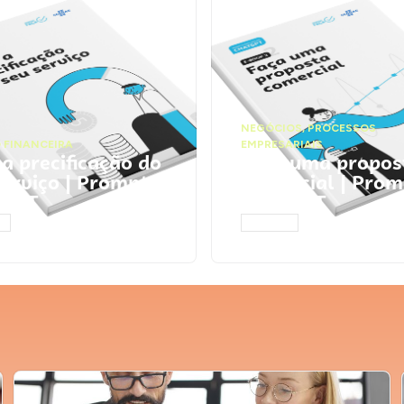
NEGÓCIOS
,
PROCESSOS
 FINANCEIRA
EMPRESARIAIS
 a precificação do
Faça uma propos
serviço | Prompts
comercial | Prom
tGPT
ChatGPT
AR
ACESSAR