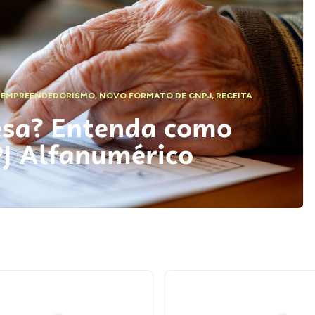
,
EMPREENDEDORISMO
,
NOVO FORMATO DE CNPJ
,
RECEITA
esa? Entenda como
PJ Alfanumérico