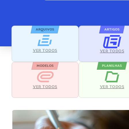
ARQUIVOS
ARTIGOS
VER TODOS
VER TODOS
MODELOS
PLANILHAS
VER TODOS
VER TODOS