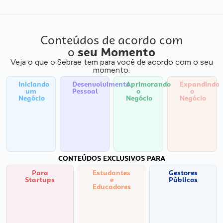
Conteúdos de acordo com
o
seu Momento
Veja o que o Sebrae tem para você de acordo com o seu
momento:
Iniciando
Desenvolvimento
Aprimorando
Expandindo
um
Pessoal
o
o
Negócio
Negócio
Negócio
CONTEÚDOS EXCLUSIVOS PARA
Para
Estudantes
Gestores
Startups
e
Públicos
Educadores