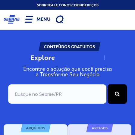
SOBRE
FALE CONOSCO
ENDEREÇOS
MENU
CONTEÚDOS GRATUITOS
Explore
N
o
s
s
o
s
A
Encontre a solução que você precisa
e Transforme Seu Negócio
ARQUIVOS
ARTIGOS