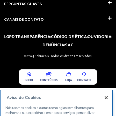
PERGUNTAS CHAVES​
CANAIS DE CONTATO
LGPD
TRANSPARÊNCIA
CÓDIGO DE ÉTICA
OUVIDORIA
DENÚNCIA
SAC
© 2024 Sebrae/PR. Todos os direitos reservados.
INICIO
CONTEÚDOS
LOJA
CONTATO
Aviso de Cookies
Nós usamos cookies e outras tecnologias semelhantes para
melhorar a sua experiência em nossos serviços, personalizar