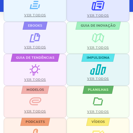
VER TODOS
VER TODOS
EBOOKS
GUIA DE INOVAÇÃO
VER TODOS
VER TODOS
GUIA DE TENDÊNCIAS
IMPULSIONA
VER TODOS
VER TODOS
MODELOS
PLANILHAS
VER TODOS
VER TODOS
PODCASTS
VÍDEOS