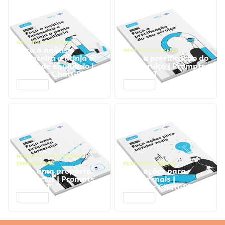
GESTÃO FINANCEIRA
Faça a análise
GESTÃO FINANCEIRA
financeira e atinja o
Faça a precificação do
ponto de equilíbrio |
seu serviço | Prompts
Prompts ChatGPT
ChatGPT
ACESSAR
ACESSAR
NEGÓCIOS
,
PROCESSOS
EMPRESARIAIS
NEGÓCIOS
,
VENDAS
Faça uma proposta
Faça ações para
comercial | Prompts
vender mais |
ChatGPT
Prompts ChatGPT
ACESSAR
ACESSAR