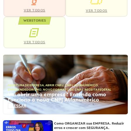
VER TODOS
VER TODOS
WEBSTORIES
VER TODOS
ABERTURA DE EMPRESA
,
ABRIR CNPJ
,
CNPJ ALFANUMÉRICO
,
EMPREENDEDORISMO
,
NOVO FORMATO DE CNPJ
,
RECEITA FEDERAL
Vai abrir uma empresa? Entenda como
funciona o novo CNPJ Alfanumérico
ACESSAR
Como ORGANIZAR sua EMPRESA. Reduzir
erros e crescer com SEGURANÇA.