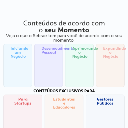
Conteúdos de acordo com
o
seu Momento
Veja o que o Sebrae tem para você de acordo com o seu
momento:
Iniciando
Desenvolvimento
Aprimorando
Expandindo
um
Pessoal
o
o
Negócio
Negócio
Negócio
CONTEÚDOS EXCLUSIVOS PARA
Para
Estudantes
Gestores
Startups
e
Públicos
Educadores