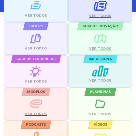
VER TODOS
VER TODOS
EBOOKS
GUIA DE INOVAÇÃO
VER TODOS
VER TODOS
GUIA DE TENDÊNCIAS
IMPULSIONA
VER TODOS
VER TODOS
MODELOS
PLANILHAS
VER TODOS
VER TODOS
PODCASTS
VÍDEOS