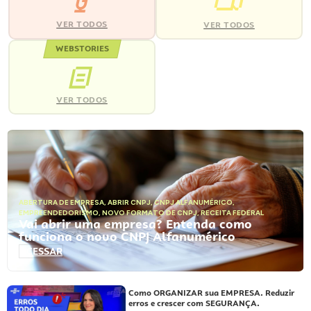
VER TODOS
VER TODOS
WEBSTORIES
VER TODOS
ABERTURA DE EMPRESA
,
ABRIR CNPJ
,
CNPJ ALFANUMÉRICO
,
EMPREENDEDORISMO
,
NOVO FORMATO DE CNPJ
,
RECEITA FEDERAL
Vai abrir uma empresa? Entenda como
funciona o novo CNPJ Alfanumérico
ACESSAR
Como ORGANIZAR sua EMPRESA. Reduzir
erros e crescer com SEGURANÇA.