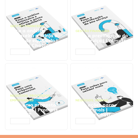
GESTÃO FINANCEIRA
Faça a análise
GESTÃO FINANCEIRA
financeira e atinja o
Faça a precificação do
ponto de equilíbrio |
seu serviço | Prompts
Prompts ChatGPT
ChatGPT
ACESSAR
ACESSAR
NEGÓCIOS
,
PROCESSOS
EMPRESARIAIS
NEGÓCIOS
,
VENDAS
Faça uma proposta
Faça ações para
comercial | Prompts
vender mais |
ChatGPT
Prompts ChatGPT
ACESSAR
ACESSAR