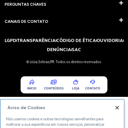
PERGUNTAS CHAVES​
CANAIS DE CONTATO
LGPD
TRANSPARÊNCIA
CÓDIGO DE ÉTICA
OUVIDORIA
DENÚNCIA
SAC
© 2024 Sebrae/PR. Todos os direitos reservados.
INICIO
CONTEÚDOS
LOJA
CONTATO
Aviso de Cookies
Nós usamos cookies e outras tecnologias semelhantes para
melhorar a sua experiência em nossos serviços, personalizar