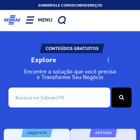
SOBRE
FALE CONOSCO
ENDEREÇOS
MENU
CONTEÚDOS GRATUITOS
Explore
N
o
s
s
o
s
A
Encontre a solução que você precisa
e Transforme Seu Negócio
ARQUIVOS
ARTIGOS