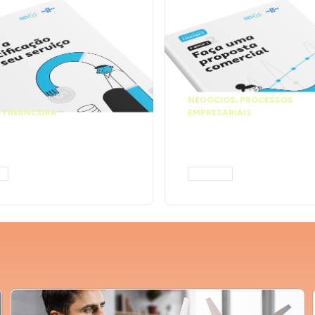
NEGÓCIOS
,
PROCESSOS
 FINANCEIRA
EMPRESARIAIS
 a precificação do
Faça uma propos
serviço | Prompts
comercial | Prom
tGPT
ChatGPT
AR
ACESSAR