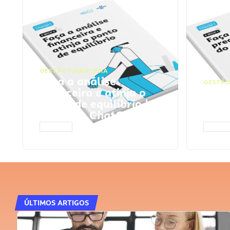
GESTÃO FINANCEIRA
Faça a análise
GESTÃO
financeira e atinja o
Faça
ponto de equilíbrio |
seu 
Prompts ChatGPT
Cha
ACESSAR
ACESS
ÚLTIMOS ARTIGOS