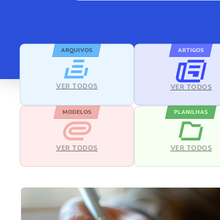
ARQUIVOS
ARTIGOS
VER TODOS
VER TODOS
MODELOS
PLANILHAS
VER TODOS
VER TODOS