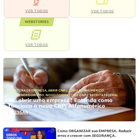
VER TODOS
VER TODOS
WEBSTORIES
VER TODOS
ABERTURA DE EMPRESA
,
ABRIR CNPJ
,
CNPJ ALFANUMÉRICO
,
EMPREENDEDORISMO
,
NOVO FORMATO DE CNPJ
,
RECEITA FEDERAL
Vai abrir uma empresa? Entenda como
funciona o novo CNPJ Alfanumérico
ACESSAR
Como ORGANIZAR sua EMPRESA. Reduzir
erros e crescer com SEGURANÇA.