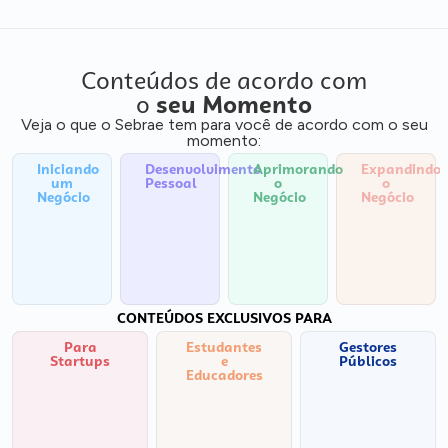
Conteúdos de acordo com
o
seu Momento
Veja o que o Sebrae tem para você de acordo com o seu
momento:
Iniciando
Desenvolvimento
Aprimorando
Expandindo
um
Pessoal
o
o
Negócio
Negócio
Negócio
CONTEÚDOS EXCLUSIVOS PARA
Para
Estudantes
Gestores
Startups
e
Públicos
Educadores