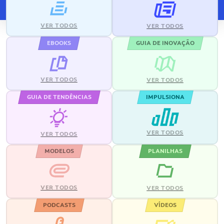
VER TODOS
VER TODOS
EBOOKS
GUIA DE INOVAÇÃO
VER TODOS
VER TODOS
GUIA DE TENDÊNCIAS
IMPULSIONA
VER TODOS
VER TODOS
MODELOS
PLANILHAS
VER TODOS
VER TODOS
PODCASTS
VÍDEOS