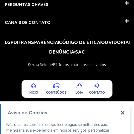
PERGUNTAS CHAVES​
CANAIS DE CONTATO
LGPD
TRANSPARÊNCIA
CÓDIGO DE ÉTICA
OUVIDORIA
DENÚNCIA
SAC
© 2024 Sebrae/PR. Todos os direitos reservados.
INICIO
CONTEÚDOS
LOJA
CONTATO
Aviso de Cookies
Nós usamos cookies e outras tecnologias semelhantes para
melhorar a sua experiência em nossos serviços, personalizar