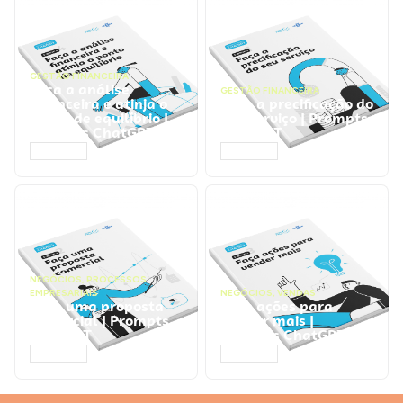
GESTÃO FINANCEIRA
Faça a análise
GESTÃO FINANCEIRA
financeira e atinja o
Faça a precificação do
ponto de equilíbrio |
seu serviço | Prompts
Prompts ChatGPT
ChatGPT
ACESSAR
ACESSAR
NEGÓCIOS
,
PROCESSOS
EMPRESARIAIS
NEGÓCIOS
,
VENDAS
Faça uma proposta
Faça ações para
comercial | Prompts
vender mais |
ChatGPT
Prompts ChatGPT
ACESSAR
ACESSAR