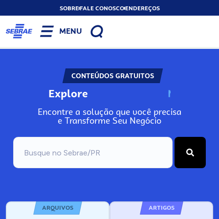
SOBRE
FALE CONOSCO
ENDEREÇOS
MENU
CONTEÚDOS GRATUITOS
Explore
N
o
s
s
o
s
A
Encontre a solução que você precisa
e Transforme Seu Negócio
ARQUIVOS
ARTIGOS