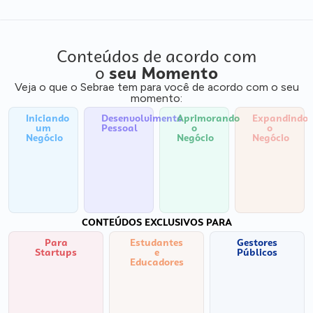
Conteúdos de acordo com
o
seu Momento
Veja o que o Sebrae tem para você de acordo com o seu
momento:
Iniciando
Desenvolvimento
Aprimorando
Expandindo
um
Pessoal
o
o
Negócio
Negócio
Negócio
CONTEÚDOS EXCLUSIVOS PARA
Para
Estudantes
Gestores
Startups
e
Públicos
Educadores