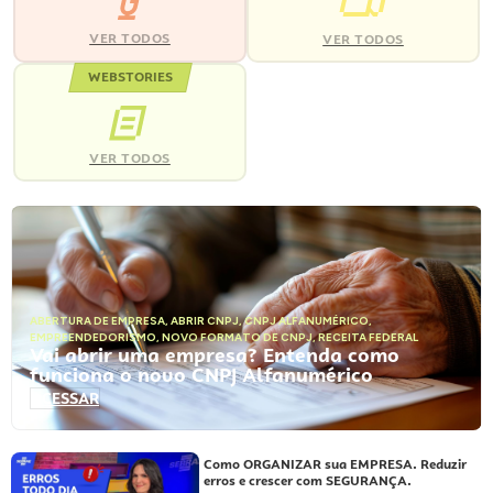
VER TODOS
VER TODOS
WEBSTORIES
VER TODOS
ABERTURA DE EMPRESA
,
ABRIR CNPJ
,
CNPJ ALFANUMÉRICO
,
EMPREENDEDORISMO
,
NOVO FORMATO DE CNPJ
,
RECEITA FEDERAL
Vai abrir uma empresa? Entenda como
funciona o novo CNPJ Alfanumérico
ACESSAR
Como ORGANIZAR sua EMPRESA. Reduzir
erros e crescer com SEGURANÇA.