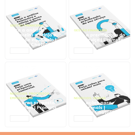
GESTÃO FINANCEIRA
Faça a análise
GESTÃO FINANCEIRA
financeira e atinja o
Faça a precificação do
ponto de equilíbrio |
seu serviço | Prompts
Prompts ChatGPT
ChatGPT
ACESSAR
ACESSAR
NEGÓCIOS
,
PROCESSOS
EMPRESARIAIS
NEGÓCIOS
,
VENDAS
Faça uma proposta
Faça ações para
comercial | Prompts
vender mais |
ChatGPT
Prompts ChatGPT
ACESSAR
ACESSAR