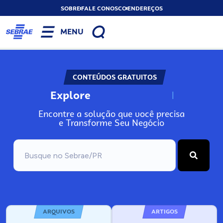
SOBRE
FALE CONOSCO
ENDEREÇOS
MENU
CONTEÚDOS GRATUITOS
Explore
N
o
s
s
o
s
A
Encontre a solução que você precisa
e Transforme Seu Negócio
ARQUIVOS
ARTIGOS