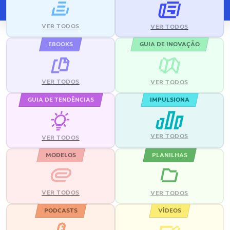
VER TODOS
VER TODOS
EBOOKS
GUIA DE INOVAÇÃO
VER TODOS
VER TODOS
GUIA DE TENDÊNCIAS
IMPULSIONA
VER TODOS
VER TODOS
MODELOS
PLANILHAS
VER TODOS
VER TODOS
PODCASTS
VÍDEOS