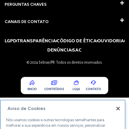
PERGUNTAS CHAVES​
CANAIS DE CONTATO
LGPD
TRANSPARÊNCIA
CÓDIGO DE ÉTICA
OUVIDORIA
DENÚNCIA
SAC
© 2024 Sebrae/PR. Todos os direitos reservados.
INICIO
CONTEÚDOS
LOJA
CONTATO
Aviso de Cookies
Nós usamos cookies e outras tecnologias semelhantes para
melhorar a sua experiência em nossos serviços, personalizar