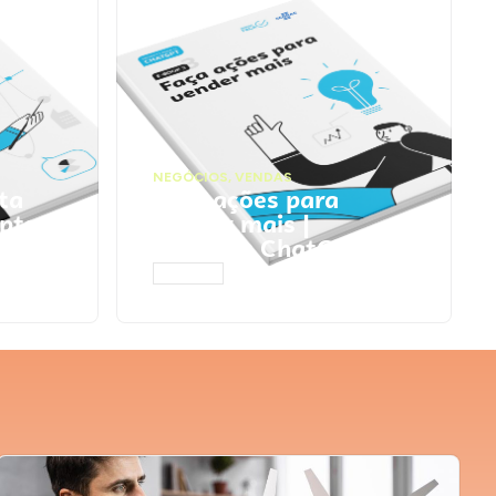
NEGÓCIOS
,
VENDAS
ta
Faça ações para
pts
vender mais |
Prompts ChatGPT
ACESSAR