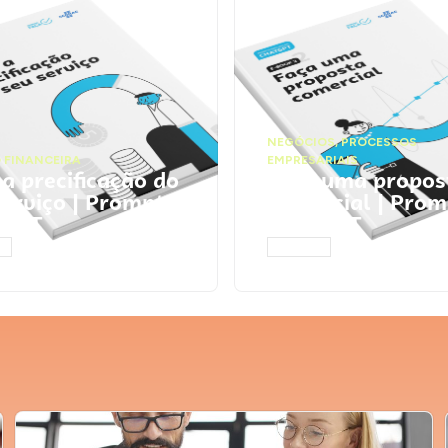
NEGÓCIOS
,
PROCESSOS
 FINANCEIRA
EMPRESARIAIS
 a precificação do
Faça uma propos
serviço | Prompts
comercial | Prom
tGPT
ChatGPT
AR
ACESSAR