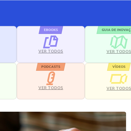
EBOOKS
GUIA DE INOVA
VER TODOS
VER TODO
PODCASTS
VÍDEOS
VER TODOS
VER TODO