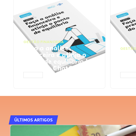
GESTÃO FINANCEIRA
Faça a análise
GESTÃO
financeira e atinja o
Faça
ponto de equilíbrio |
seu 
Prompts ChatGPT
Cha
ACESSAR
ACESS
ÚLTIMOS ARTIGOS