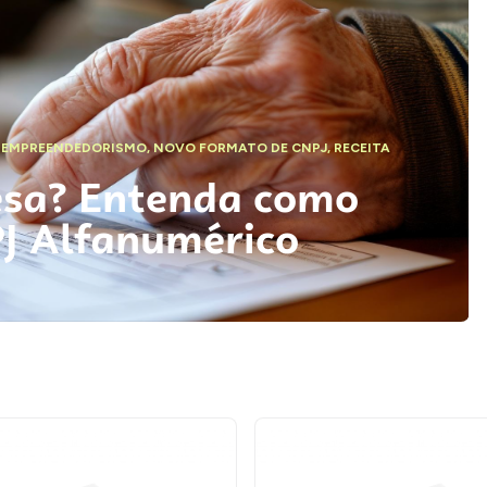
,
EMPREENDEDORISMO
,
NOVO FORMATO DE CNPJ
,
RECEITA
esa? Entenda como
PJ Alfanumérico