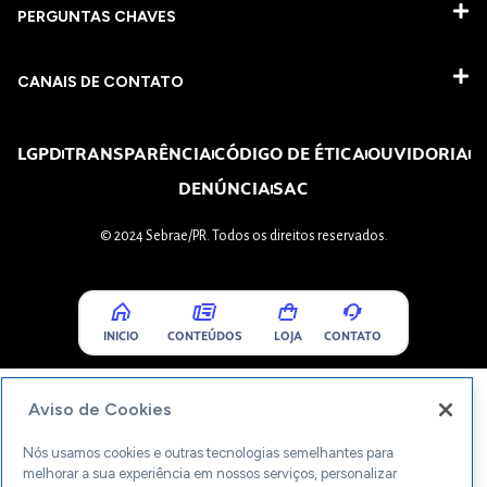
PERGUNTAS CHAVES​
CANAIS DE CONTATO
LGPD
TRANSPARÊNCIA
CÓDIGO DE ÉTICA
OUVIDORIA
DENÚNCIA
SAC
© 2024 Sebrae/PR. Todos os direitos reservados.
INICIO
CONTEÚDOS
LOJA
CONTATO
Aviso de Cookies
Nós usamos cookies e outras tecnologias semelhantes para
melhorar a sua experiência em nossos serviços, personalizar