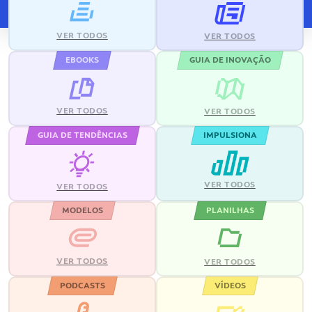
VER TODOS
VER TODOS
EBOOKS
GUIA DE INOVAÇÃO
VER TODOS
VER TODOS
GUIA DE TENDÊNCIAS
IMPULSIONA
VER TODOS
VER TODOS
MODELOS
PLANILHAS
VER TODOS
VER TODOS
PODCASTS
VÍDEOS