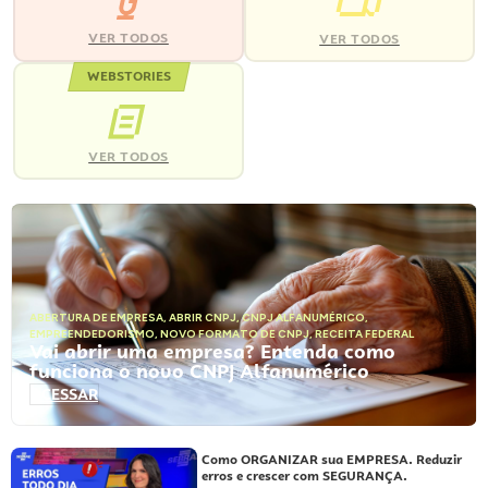
VER TODOS
VER TODOS
WEBSTORIES
VER TODOS
ABERTURA DE EMPRESA
,
ABRIR CNPJ
,
CNPJ ALFANUMÉRICO
,
EMPREENDEDORISMO
,
NOVO FORMATO DE CNPJ
,
RECEITA FEDERAL
Vai abrir uma empresa? Entenda como
funciona o novo CNPJ Alfanumérico
ACESSAR
Como ORGANIZAR sua EMPRESA. Reduzir
erros e crescer com SEGURANÇA.