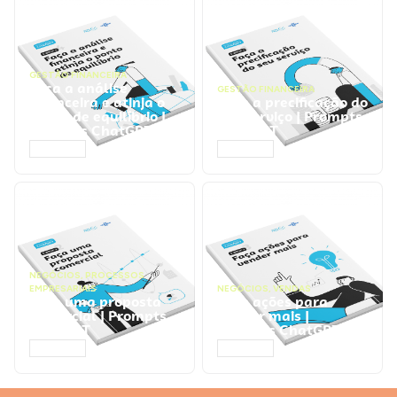
GESTÃO FINANCEIRA
Faça a análise
GESTÃO FINANCEIRA
financeira e atinja o
Faça a precificação do
ponto de equilíbrio |
seu serviço | Prompts
Prompts ChatGPT
ChatGPT
ACESSAR
ACESSAR
NEGÓCIOS
,
PROCESSOS
EMPRESARIAIS
NEGÓCIOS
,
VENDAS
Faça uma proposta
Faça ações para
comercial | Prompts
vender mais |
ChatGPT
Prompts ChatGPT
ACESSAR
ACESSAR