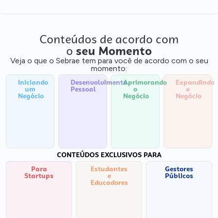
Conteúdos de acordo com
o
seu Momento
Veja o que o Sebrae tem para você de acordo com o seu
momento:
Iniciando
Desenvolvimento
Aprimorando
Expandindo
um
Pessoal
o
o
Negócio
Negócio
Negócio
CONTEÚDOS EXCLUSIVOS PARA
Para
Estudantes
Gestores
Startups
e
Públicos
Educadores