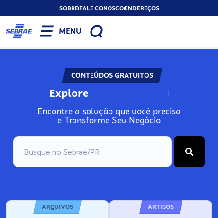
SOBRE
FALE CONOSCO
ENDEREÇOS
MENU
CONTEÚDOS GRATUITOS
Explore
N
o
s
s
o
s
A
Encontre a solução que você precisa
e Transforme Seu Negócio
ARQUIVOS
ARTIGOS