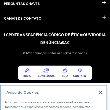
PERGUNTAS CHAVES​
CANAIS DE CONTATO
LGPD
TRANSPARÊNCIA
CÓDIGO DE ÉTICA
OUVIDORIA
DENÚNCIA
SAC
© 2024 Sebrae/PR. Todos os direitos reservados.
INICIO
CONTEÚDOS
LOJA
CONTATO
Aviso de Cookies
Nós usamos cookies e outras tecnologias semelhantes para
melhorar a sua experiência em nossos serviços, personalizar