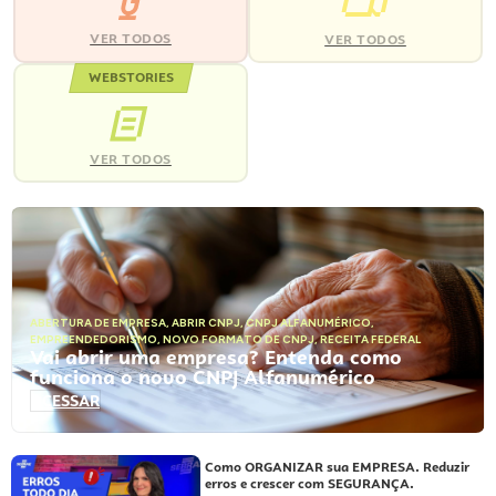
VER TODOS
VER TODOS
WEBSTORIES
VER TODOS
ABERTURA DE EMPRESA
,
ABRIR CNPJ
,
CNPJ ALFANUMÉRICO
,
EMPREENDEDORISMO
,
NOVO FORMATO DE CNPJ
,
RECEITA FEDERAL
Vai abrir uma empresa? Entenda como
funciona o novo CNPJ Alfanumérico
ACESSAR
Como ORGANIZAR sua EMPRESA. Reduzir
erros e crescer com SEGURANÇA.