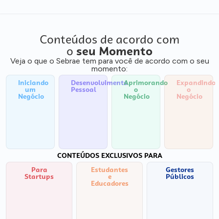
Conteúdos de acordo com
o
seu Momento
Veja o que o Sebrae tem para você de acordo com o seu
momento:
Iniciando
Desenvolvimento
Aprimorando
Expandindo
um
Pessoal
o
o
Negócio
Negócio
Negócio
CONTEÚDOS EXCLUSIVOS PARA
Para
Estudantes
Gestores
Startups
e
Públicos
Educadores