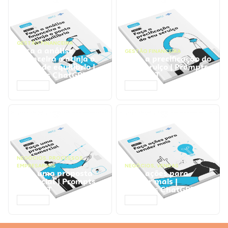
GESTÃO FINANCEIRA
Faça a análise
GESTÃO FINANCEIRA
financeira e atinja o
Faça a precificação do
ponto de equilíbrio |
seu serviço | Prompts
Prompts ChatGPT
ChatGPT
ACESSAR
ACESSAR
NEGÓCIOS
,
PROCESSOS
EMPRESARIAIS
NEGÓCIOS
,
VENDAS
Faça uma proposta
Faça ações para
comercial | Prompts
vender mais |
ChatGPT
Prompts ChatGPT
ACESSAR
ACESSAR