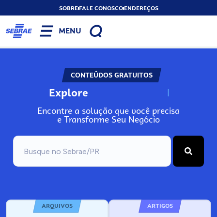
SOBRE
FALE CONOSCO
ENDEREÇOS
MENU
CONTEÚDOS GRATUITOS
Explore
N
o
s
s
o
s
A
Encontre a solução que você precisa
e Transforme Seu Negócio
ARQUIVOS
ARTIGOS