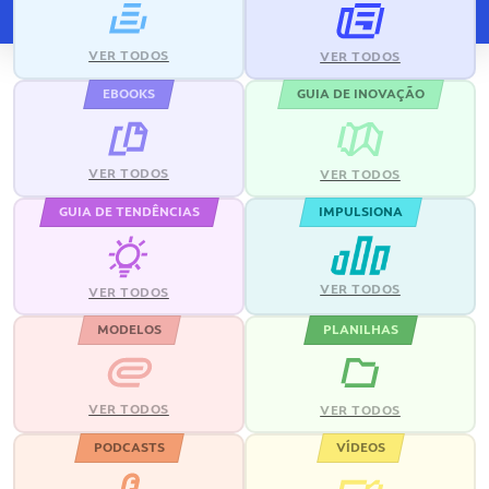
VER TODOS
VER TODOS
EBOOKS
GUIA DE INOVAÇÃO
VER TODOS
VER TODOS
GUIA DE TENDÊNCIAS
IMPULSIONA
VER TODOS
VER TODOS
MODELOS
PLANILHAS
VER TODOS
VER TODOS
PODCASTS
VÍDEOS