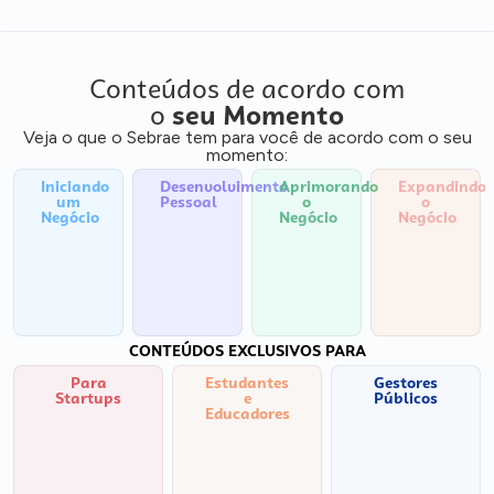
Conteúdos de acordo com
o
seu Momento
Veja o que o Sebrae tem para você de acordo com o seu
momento:
Iniciando
Desenvolvimento
Aprimorando
Expandindo
um
Pessoal
o
o
Negócio
Negócio
Negócio
CONTEÚDOS EXCLUSIVOS PARA
Para
Estudantes
Gestores
Startups
e
Públicos
Educadores