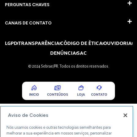
PERGUNTAS CHAVES​
CANAIS DE CONTATO
LGPD
TRANSPARÊNCIA
CÓDIGO DE ÉTICA
OUVIDORIA
DENÚNCIA
SAC
© 2024 Sebrae/PR. Todos os direitos reservados.
INICIO
CONTEÚDOS
LOJA
CONTATO
Aviso de Cookies
Nós usamos cookies e outras tecnologias semelhantes para
melhorar a sua experiência em nossos serviços, personalizar