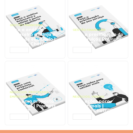
GESTÃO FINANCEIRA
Faça a análise
GESTÃO FINANCEIRA
financeira e atinja o
Faça a precificação do
ponto de equilíbrio |
seu serviço | Prompts
Prompts ChatGPT
ChatGPT
ACESSAR
ACESSAR
NEGÓCIOS
,
PROCESSOS
EMPRESARIAIS
NEGÓCIOS
,
VENDAS
Faça uma proposta
Faça ações para
comercial | Prompts
vender mais |
ChatGPT
Prompts ChatGPT
ACESSAR
ACESSAR