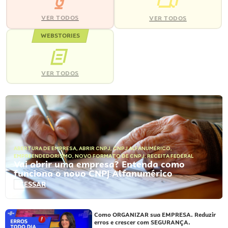
VER TODOS
VER TODOS
WEBSTORIES
VER TODOS
ABERTURA DE EMPRESA
,
ABRIR CNPJ
,
CNPJ ALFANUMÉRICO
,
EMPREENDEDORISMO
,
NOVO FORMATO DE CNPJ
,
RECEITA FEDERAL
Vai abrir uma empresa? Entenda como
funciona o novo CNPJ Alfanumérico
ACESSAR
Como ORGANIZAR sua EMPRESA. Reduzir
erros e crescer com SEGURANÇA.