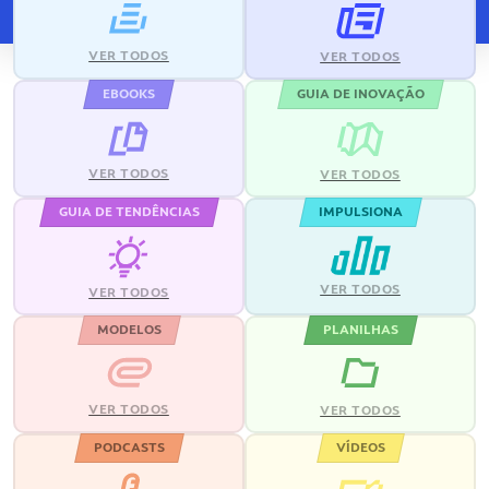
VER TODOS
VER TODOS
EBOOKS
GUIA DE INOVAÇÃO
VER TODOS
VER TODOS
GUIA DE TENDÊNCIAS
IMPULSIONA
VER TODOS
VER TODOS
MODELOS
PLANILHAS
VER TODOS
VER TODOS
PODCASTS
VÍDEOS