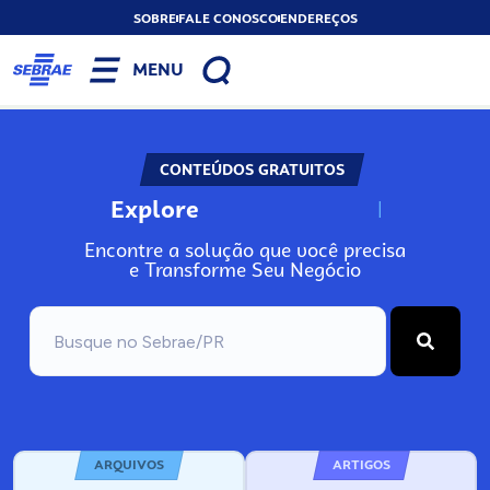
SOBRE
FALE CONOSCO
ENDEREÇOS
MENU
CONTEÚDOS GRATUITOS
Explore
N
o
s
s
o
s
A
Encontre a solução que você precisa
e Transforme Seu Negócio
ARQUIVOS
ARTIGOS