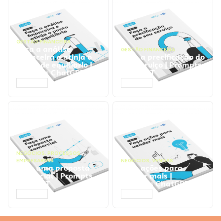
GESTÃO FINANCEIRA
Faça a análise
GESTÃO FINANCEIRA
financeira e atinja o
Faça a precificação do
ponto de equilíbrio |
seu serviço | Prompts
Prompts ChatGPT
ChatGPT
ACESSAR
ACESSAR
NEGÓCIOS
,
PROCESSOS
EMPRESARIAIS
NEGÓCIOS
,
VENDAS
Faça uma proposta
Faça ações para
comercial | Prompts
vender mais |
ChatGPT
Prompts ChatGPT
ACESSAR
ACESSAR