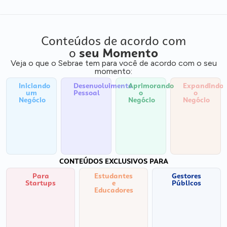
Conteúdos de acordo com
o
seu Momento
Veja o que o Sebrae tem para você de acordo com o seu
momento:
Iniciando
Desenvolvimento
Aprimorando
Expandindo
um
Pessoal
o
o
Negócio
Negócio
Negócio
CONTEÚDOS EXCLUSIVOS PARA
Para
Estudantes
Gestores
Startups
e
Públicos
Educadores