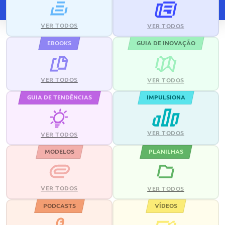
VER TODOS
VER TODOS
EBOOKS
GUIA DE INOVAÇÃO
VER TODOS
VER TODOS
GUIA DE TENDÊNCIAS
IMPULSIONA
VER TODOS
VER TODOS
MODELOS
PLANILHAS
VER TODOS
VER TODOS
PODCASTS
VÍDEOS