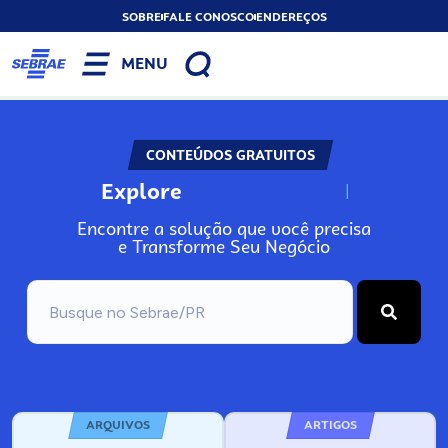
SOBRE
FALE CONOSCO
ENDEREÇOS
MENU
CONTEÚDOS GRATUITOS
Explore
N
o
s
s
o
s
A
Encontre a solução que você precisa
e Transforme Seu Negócio
ARQUIVOS
ARTIGOS