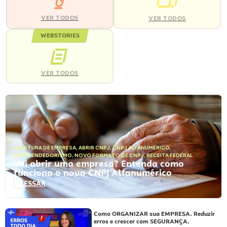
VER TODOS
VER TODOS
WEBSTORIES
VER TODOS
ABERTURA DE EMPRESA
,
ABRIR CNPJ
,
CNPJ ALFANUMÉRICO
,
EMPREENDEDORISMO
,
NOVO FORMATO DE CNPJ
,
RECEITA FEDERAL
Vai abrir uma empresa? Entenda como
funciona o novo CNPJ Alfanumérico
ACESSAR
Como ORGANIZAR sua EMPRESA. Reduzir
erros e crescer com SEGURANÇA.