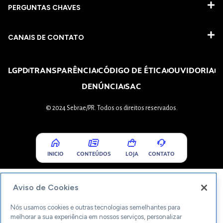
PERGUNTAS CHAVES​
CANAIS DE CONTATO
LGPD
TRANSPARÊNCIA
CÓDIGO DE ÉTICA
OUVIDORIA
DENÚNCIA
SAC
© 2024 Sebrae/PR. Todos os direitos reservados.
INICIO
CONTEÚDOS
LOJA
CONTATO
Aviso de Cookies
Nós usamos cookies e outras tecnologias semelhantes para
melhorar a sua experiência em nossos serviços, personalizar