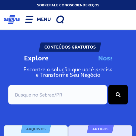
SOBRE
FALE CONOSCO
ENDEREÇOS
MENU
CONTEÚDOS GRATUITOS
Explore
N
o
s
s
o
s
W
e
Encontre a solução que você precisa
e Transforme Seu Negócio
ARQUIVOS
ARTIGOS