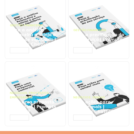
GESTÃO FINANCEIRA
Faça a análise
GESTÃO FINANCEIRA
financeira e atinja o
Faça a precificação do
ponto de equilíbrio |
seu serviço | Prompts
Prompts ChatGPT
ChatGPT
ACESSAR
ACESSAR
NEGÓCIOS
,
PROCESSOS
EMPRESARIAIS
NEGÓCIOS
,
VENDAS
Faça uma proposta
Faça ações para
comercial | Prompts
vender mais |
ChatGPT
Prompts ChatGPT
ACESSAR
ACESSAR