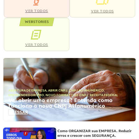
VER TODOS
VER TODOS
WEBSTORIES
VER TODOS
ABERTURA DE EMPRESA
,
ABRIR CNPJ
,
CNPJ ALFANUMÉRICO
,
EMPREENDEDORISMO
,
NOVO FORMATO DE CNPJ
,
RECEITA FEDERAL
Vai abrir uma empresa? Entenda como
funciona o novo CNPJ Alfanumérico
ACESSAR
Como ORGANIZAR sua EMPRESA. Reduzir
erros e crescer com SEGURANÇA.