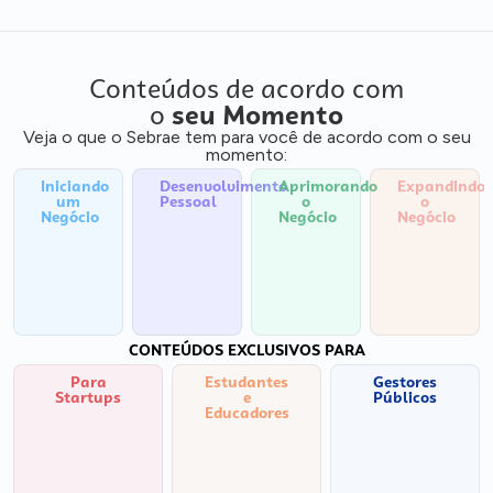
Conteúdos de acordo com
o
seu Momento
Veja o que o Sebrae tem para você de acordo com o seu
momento:
Iniciando
Desenvolvimento
Aprimorando
Expandindo
um
Pessoal
o
o
Negócio
Negócio
Negócio
CONTEÚDOS EXCLUSIVOS PARA
Para
Estudantes
Gestores
Startups
e
Públicos
Educadores