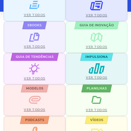
VER TODOS
VER TODOS
EBOOKS
GUIA DE INOVAÇÃO
VER TODOS
VER TODOS
GUIA DE TENDÊNCIAS
IMPULSIONA
VER TODOS
VER TODOS
MODELOS
PLANILHAS
VER TODOS
VER TODOS
PODCASTS
VÍDEOS