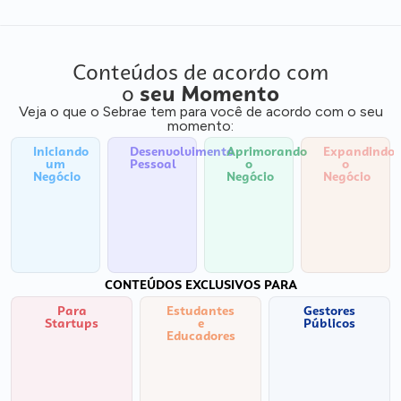
Conteúdos de acordo com
o
seu Momento
Veja o que o Sebrae tem para você de acordo com o seu
momento:
Iniciando
Desenvolvimento
Aprimorando
Expandindo
um
Pessoal
o
o
Negócio
Negócio
Negócio
CONTEÚDOS EXCLUSIVOS PARA
Para
Estudantes
Gestores
Startups
e
Públicos
Educadores