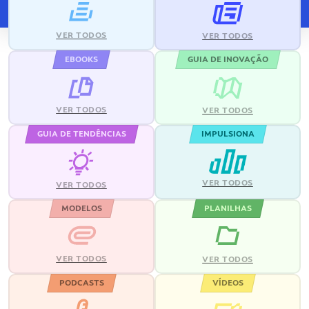
VER TODOS
VER TODOS
EBOOKS
GUIA DE INOVAÇÃO
VER TODOS
VER TODOS
GUIA DE TENDÊNCIAS
IMPULSIONA
VER TODOS
VER TODOS
MODELOS
PLANILHAS
VER TODOS
VER TODOS
PODCASTS
VÍDEOS