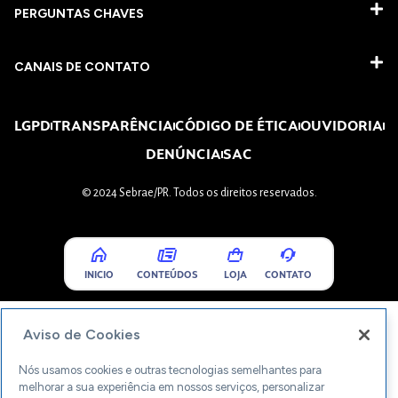
PERGUNTAS CHAVES​
CANAIS DE CONTATO
LGPD
TRANSPARÊNCIA
CÓDIGO DE ÉTICA
OUVIDORIA
DENÚNCIA
SAC
© 2024 Sebrae/PR. Todos os direitos reservados.
INICIO
CONTEÚDOS
LOJA
CONTATO
Aviso de Cookies
Nós usamos cookies e outras tecnologias semelhantes para
melhorar a sua experiência em nossos serviços, personalizar