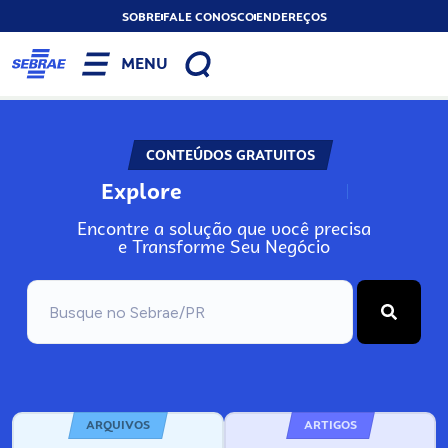
SOBRE
FALE CONOSCO
ENDEREÇOS
MENU
CONTEÚDOS GRATUITOS
Explore
N
o
s
s
o
s
A
Encontre a solução que você precisa
e Transforme Seu Negócio
ARQUIVOS
ARTIGOS