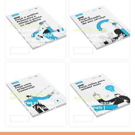
GESTÃO FINANCEIRA
Faça a análise
GESTÃO FINANCEIRA
financeira e atinja o
Faça a precificação do
ponto de equilíbrio |
seu serviço | Prompts
Prompts ChatGPT
ChatGPT
ACESSAR
ACESSAR
NEGÓCIOS
,
PROCESSOS
EMPRESARIAIS
NEGÓCIOS
,
VENDAS
Faça uma proposta
Faça ações para
comercial | Prompts
vender mais |
ChatGPT
Prompts ChatGPT
ACESSAR
ACESSAR