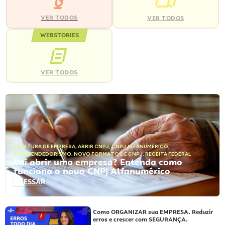
VER TODOS
VER TODOS
WEBSTORIES
VER TODOS
ABERTURA DE EMPRESA
,
ABRIR CNPJ
,
CNPJ ALFANUMÉRICO
,
EMPREENDEDORISMO
,
NOVO FORMATO DE CNPJ
,
RECEITA FEDERAL
Vai abrir uma empresa? Entenda como
funciona o novo CNPJ Alfanumérico
ACESSAR
Como ORGANIZAR sua EMPRESA. Reduzir
erros e crescer com SEGURANÇA.