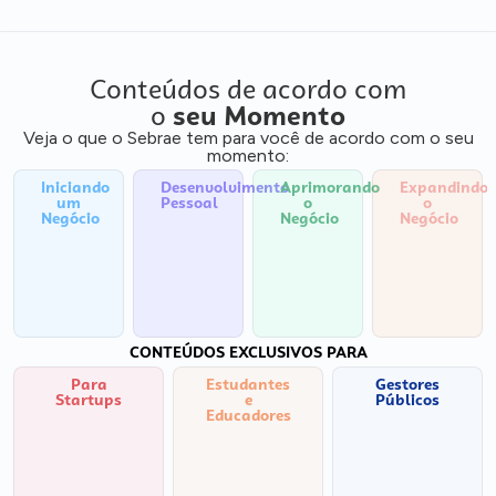
Conteúdos de acordo com
o
seu Momento
Veja o que o Sebrae tem para você de acordo com o seu
momento:
Iniciando
Desenvolvimento
Aprimorando
Expandindo
um
Pessoal
o
o
Negócio
Negócio
Negócio
CONTEÚDOS EXCLUSIVOS PARA
Para
Estudantes
Gestores
Startups
e
Públicos
Educadores