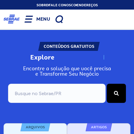
SOBRE
FALE CONOSCO
ENDEREÇOS
MENU
CONTEÚDOS GRATUITOS
Explore
N
o
s
s
o
s
A
Encontre a solução que você precisa
e Transforme Seu Negócio
ARQUIVOS
ARTIGOS