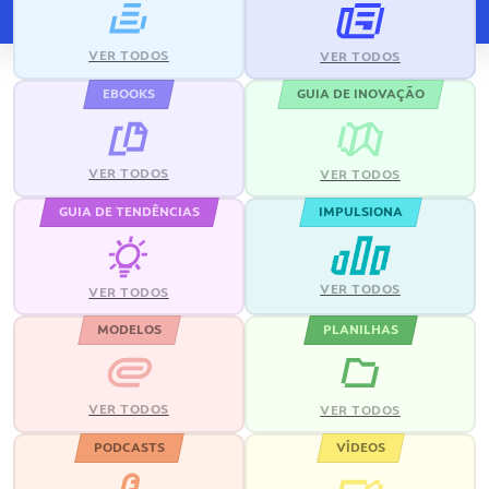
VER TODOS
VER TODOS
EBOOKS
GUIA DE INOVAÇÃO
VER TODOS
VER TODOS
GUIA DE TENDÊNCIAS
IMPULSIONA
VER TODOS
VER TODOS
MODELOS
PLANILHAS
VER TODOS
VER TODOS
PODCASTS
VÍDEOS