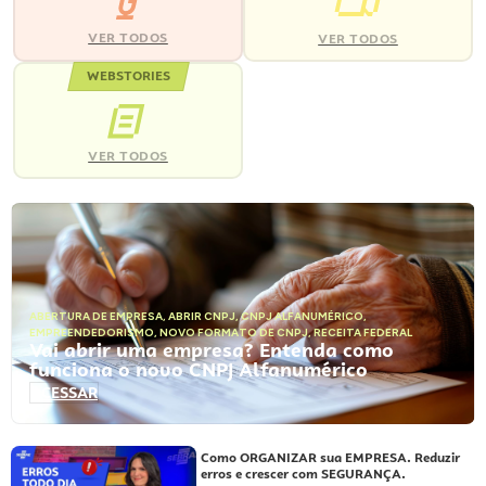
VER TODOS
VER TODOS
WEBSTORIES
VER TODOS
ABERTURA DE EMPRESA
,
ABRIR CNPJ
,
CNPJ ALFANUMÉRICO
,
EMPREENDEDORISMO
,
NOVO FORMATO DE CNPJ
,
RECEITA FEDERAL
Vai abrir uma empresa? Entenda como
funciona o novo CNPJ Alfanumérico
ACESSAR
Como ORGANIZAR sua EMPRESA. Reduzir
erros e crescer com SEGURANÇA.