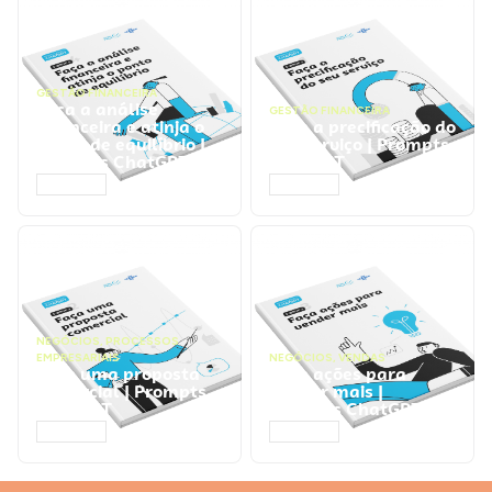
GESTÃO FINANCEIRA
Faça a análise
GESTÃO FINANCEIRA
financeira e atinja o
Faça a precificação do
ponto de equilíbrio |
seu serviço | Prompts
Prompts ChatGPT
ChatGPT
ACESSAR
ACESSAR
NEGÓCIOS
,
PROCESSOS
EMPRESARIAIS
NEGÓCIOS
,
VENDAS
Faça uma proposta
Faça ações para
comercial | Prompts
vender mais |
ChatGPT
Prompts ChatGPT
ACESSAR
ACESSAR