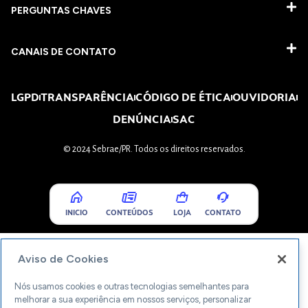
PERGUNTAS CHAVES​
CANAIS DE CONTATO
LGPD
TRANSPARÊNCIA
CÓDIGO DE ÉTICA
OUVIDORIA
DENÚNCIA
SAC
© 2024 Sebrae/PR. Todos os direitos reservados.
INICIO
CONTEÚDOS
LOJA
CONTATO
Aviso de Cookies
Nós usamos cookies e outras tecnologias semelhantes para
melhorar a sua experiência em nossos serviços, personalizar