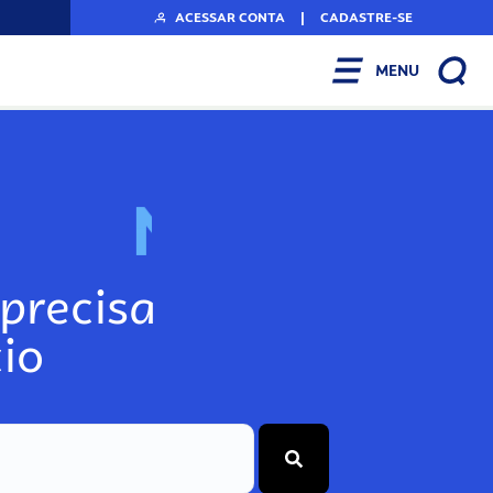
ACESSAR CONTA
|
CADASTRE-SE
MENU
N
o
s
s
o
s
A
r
precisa
io