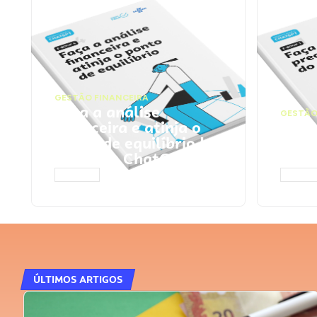
GESTÃO FINANCEIRA
Faça a análise
GESTÃO
financeira e atinja o
Faça
ponto de equilíbrio |
seu 
Prompts ChatGPT
Cha
ACESSAR
ACESS
ÚLTIMOS ARTIGOS