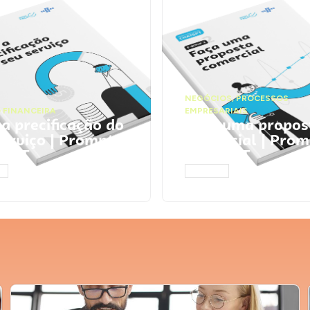
NEGÓCIOS
,
PROCESSOS
 FINANCEIRA
EMPRESARIAIS
 a precificação do
Faça uma propos
serviço | Prompts
comercial | Prom
tGPT
ChatGPT
AR
ACESSAR