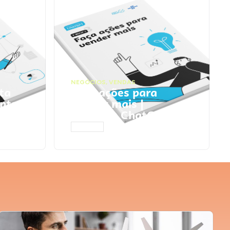
NEGÓCIOS
,
VENDAS
ta
Faça ações para
pts
vender mais |
Prompts ChatGPT
ACESSAR