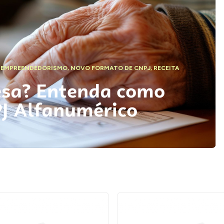
,
EMPREENDEDORISMO
,
NOVO FORMATO DE CNPJ
,
RECEITA
esa? Entenda como
PJ Alfanumérico