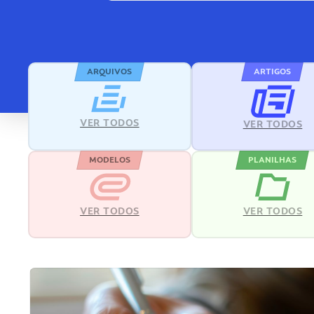
ARQUIVOS
ARTIGOS
VER TODOS
VER TODOS
MODELOS
PLANILHAS
VER TODOS
VER TODOS