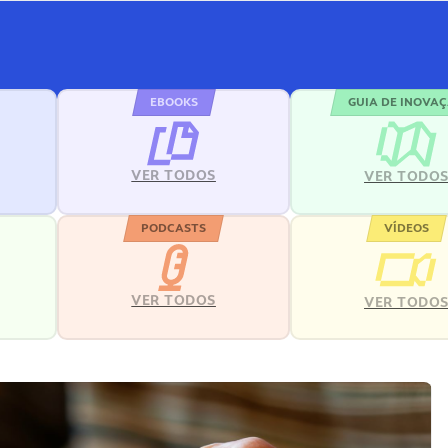
EBOOKS
GUIA DE INOVA
VER TODOS
VER TODO
PODCASTS
VÍDEOS
VER TODOS
VER TODO