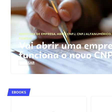
ABERTURA DE EMPRESA
,
ABRIR CNPJ
,
CNPJ ALFANUMÉRICO
FEDERAL
Vai abrir uma empr
funciona o novo CN
ACESSAR
EBOOKS