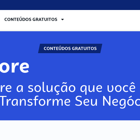
CONTEÚDOS GRATUITOS
CONTEÚDOS GRATUITOS
lore
re a solução que você 
 Transforme Seu Negóc