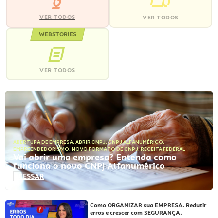
VER TODOS
VER TODOS
WEBSTORIES
VER TODOS
ABERTURA DE EMPRESA
,
ABRIR CNPJ
,
CNPJ ALFANUMÉRICO
,
EMPREENDEDORISMO
,
NOVO FORMATO DE CNPJ
,
RECEITA FEDERAL
Vai abrir uma empresa? Entenda como
funciona o novo CNPJ Alfanumérico
ACESSAR
Como ORGANIZAR sua EMPRESA. Reduzir
erros e crescer com SEGURANÇA.