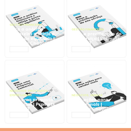
GESTÃO FINANCEIRA
Faça a análise
GESTÃO FINANCEIRA
financeira e atinja o
Faça a precificação do
ponto de equilíbrio |
seu serviço | Prompts
Prompts ChatGPT
ChatGPT
ACESSAR
ACESSAR
NEGÓCIOS
,
PROCESSOS
EMPRESARIAIS
NEGÓCIOS
,
VENDAS
Faça uma proposta
Faça ações para
comercial | Prompts
vender mais |
ChatGPT
Prompts ChatGPT
ACESSAR
ACESSAR