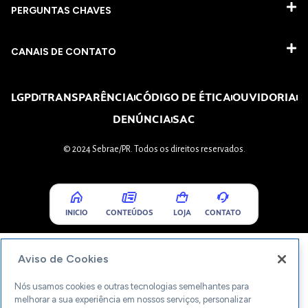
PERGUNTAS CHAVES​
CANAIS DE CONTATO
LGPD
TRANSPARÊNCIA
CÓDIGO DE ÉTICA
OUVIDORIA
DENÚNCIA
SAC
© 2024 Sebrae/PR. Todos os direitos reservados.
INICIO
CONTEÚDOS
LOJA
CONTATO
Aviso de Cookies
Nós usamos cookies e outras tecnologias semelhantes para
melhorar a sua experiência em nossos serviços, personalizar