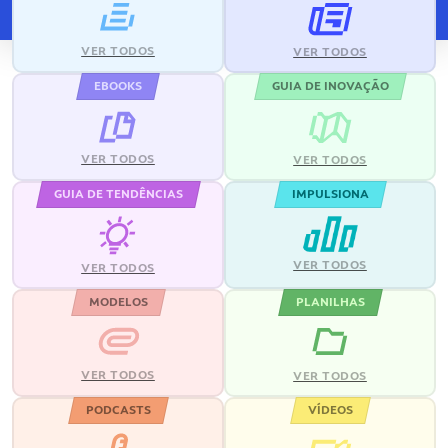
VER TODOS
VER TODOS
EBOOKS
GUIA DE INOVAÇÃO
VER TODOS
VER TODOS
GUIA DE TENDÊNCIAS
IMPULSIONA
VER TODOS
VER TODOS
MODELOS
PLANILHAS
VER TODOS
VER TODOS
PODCASTS
VÍDEOS