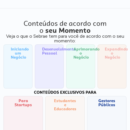
Conteúdos de acordo com
o
seu Momento
Veja o que o Sebrae tem para você de acordo com o seu
momento:
Iniciando
Desenvolvimento
Aprimorando
Expandindo
um
Pessoal
o
o
Negócio
Negócio
Negócio
CONTEÚDOS EXCLUSIVOS PARA
Para
Estudantes
Gestores
Startups
e
Públicos
Educadores