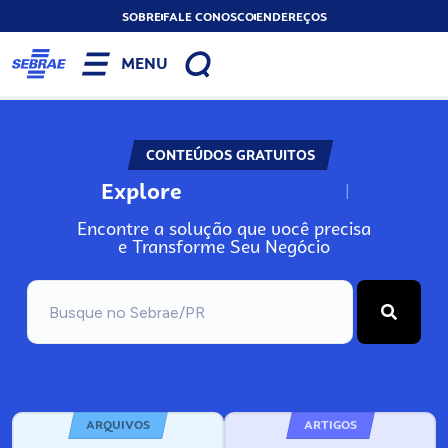
SOBRE
FALE CONOSCO
ENDEREÇOS
MENU
CONTEÚDOS GRATUITOS
Explore
N
o
s
s
o
s
A
Encontre a solução que você precisa
e Transforme Seu Negócio
ARQUIVOS
ARTIGOS