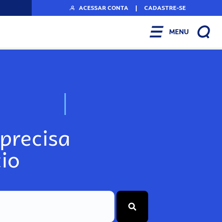
ACESSAR CONTA
|
CADASTRE-SE
MENU
N
o
s
s
o
s
A
r
precisa
io