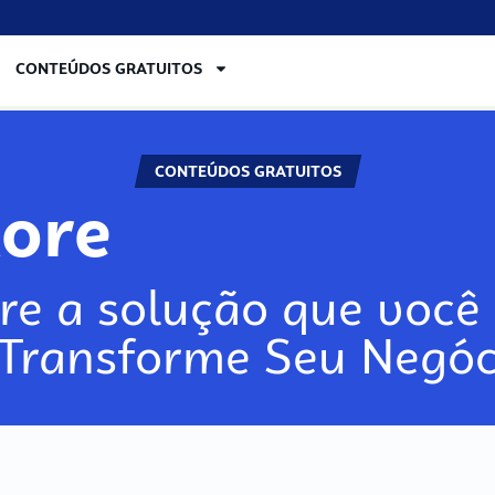
CONTEÚDOS GRATUITOS
CONTEÚDOS GRATUITOS
lore
re a solução que você 
 Transforme Seu Negóc