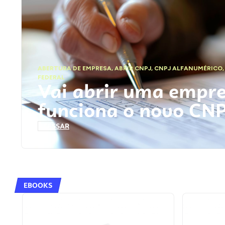
ABERTURA DE EMPRESA
,
ABRIR CNPJ
,
CNPJ ALFANUMÉRICO
FEDERAL
Vai abrir uma empr
funciona o novo CN
ACESSAR
EBOOKS