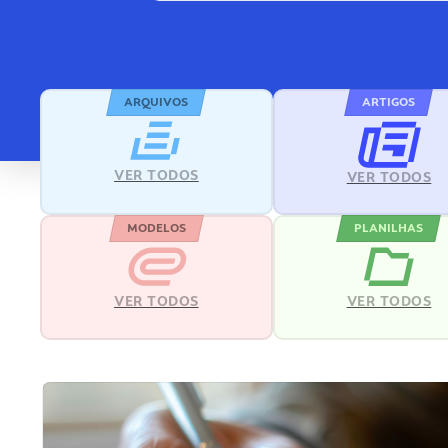
ARQUIVOS
ARTIGOS
VER TODOS
VER TODOS
MODELOS
PLANILHAS
VER TODOS
VER TODOS