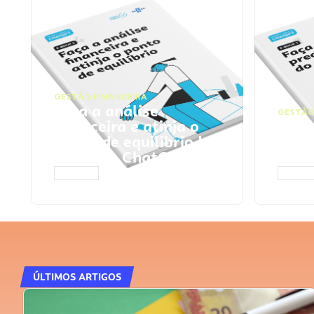
GESTÃO FINANCEIRA
Faça a análise
GESTÃO
financeira e atinja o
Faça
ponto de equilíbrio |
seu 
Prompts ChatGPT
Cha
ACESSAR
ACESS
ÚLTIMOS ARTIGOS