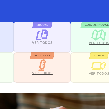
EBOOKS
GUIA DE INOVA
VER TODOS
VER TODO
PODCASTS
VÍDEOS
VER TODOS
VER TODO