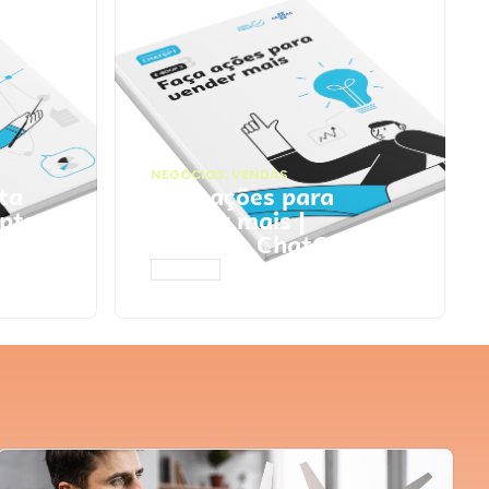
NEGÓCIOS
,
VENDAS
ta
Faça ações para
pts
vender mais |
Prompts ChatGPT
ACESSAR