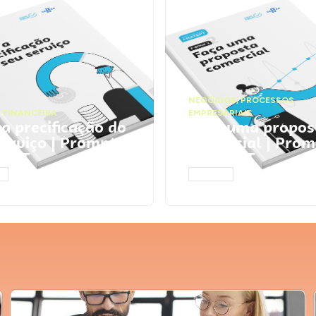
NEGÓCIOS
,
PROCESSOS
 FINANCEIRA
EMPRESARIAIS
 a precificação do
Faça uma propos
serviço | Prompts
comercial | Prom
tGPT
ChatGPT
AR
ACESSAR