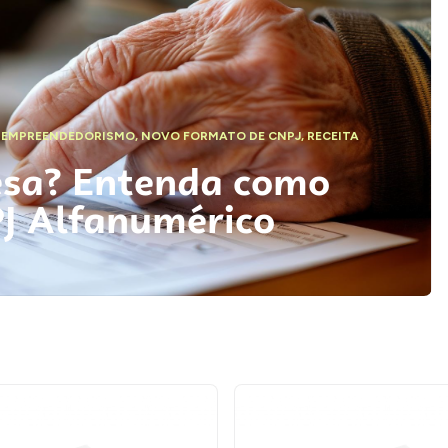
,
EMPREENDEDORISMO
,
NOVO FORMATO DE CNPJ
,
RECEITA
esa? Entenda como
PJ Alfanumérico