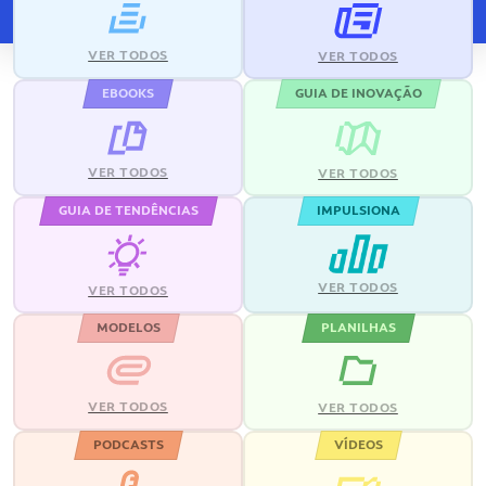
VER TODOS
VER TODOS
EBOOKS
GUIA DE INOVAÇÃO
VER TODOS
VER TODOS
GUIA DE TENDÊNCIAS
IMPULSIONA
VER TODOS
VER TODOS
MODELOS
PLANILHAS
VER TODOS
VER TODOS
PODCASTS
VÍDEOS