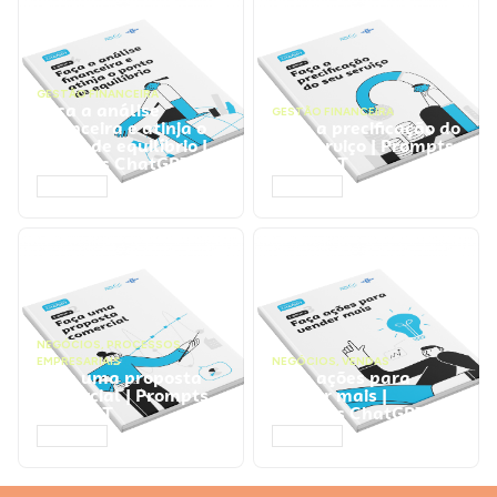
GESTÃO FINANCEIRA
Faça a análise
GESTÃO FINANCEIRA
financeira e atinja o
Faça a precificação do
ponto de equilíbrio |
seu serviço | Prompts
Prompts ChatGPT
ChatGPT
ACESSAR
ACESSAR
NEGÓCIOS
,
PROCESSOS
EMPRESARIAIS
NEGÓCIOS
,
VENDAS
Faça uma proposta
Faça ações para
comercial | Prompts
vender mais |
ChatGPT
Prompts ChatGPT
ACESSAR
ACESSAR