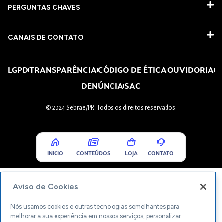
PERGUNTAS CHAVES​
CANAIS DE CONTATO
LGPD
TRANSPARÊNCIA
CÓDIGO DE ÉTICA
OUVIDORIA
DENÚNCIA
SAC
© 2024 Sebrae/PR. Todos os direitos reservados.
INICIO
CONTEÚDOS
LOJA
CONTATO
Aviso de Cookies
Nós usamos cookies e outras tecnologias semelhantes para
melhorar a sua experiência em nossos serviços, personalizar