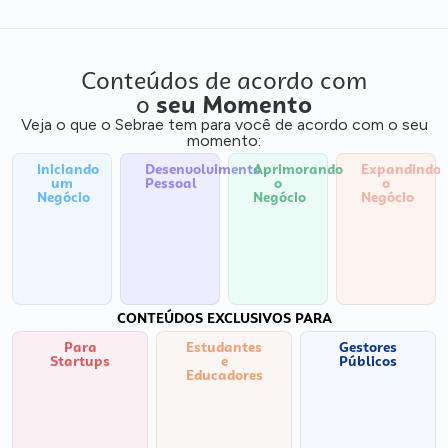
Conteúdos de acordo com
o
seu Momento
Veja o que o Sebrae tem para você de acordo com o seu
momento:
Iniciando
Desenvolvimento
Aprimorando
Expandindo
um
Pessoal
o
o
Negócio
Negócio
Negócio
CONTEÚDOS EXCLUSIVOS PARA
Para
Estudantes
Gestores
Startups
e
Públicos
Educadores