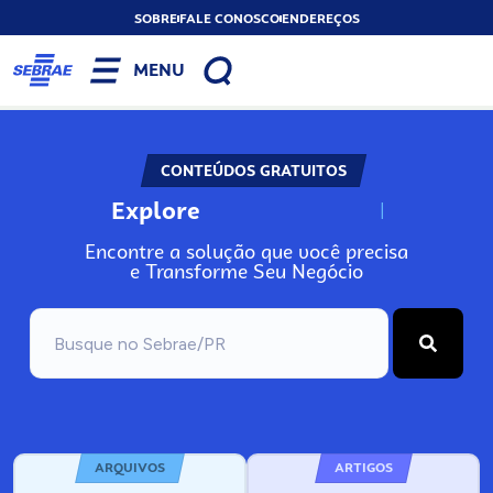
SOBRE
FALE CONOSCO
ENDEREÇOS
MENU
CONTEÚDOS GRATUITOS
Explore
N
o
s
s
o
s
A
Encontre a solução que você precisa
e Transforme Seu Negócio
ARQUIVOS
ARTIGOS