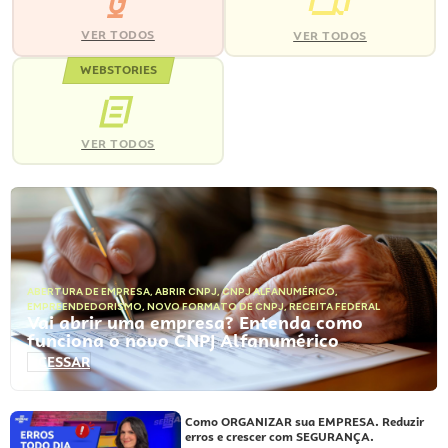
VER TODOS
VER TODOS
WEBSTORIES
VER TODOS
ABERTURA DE EMPRESA
,
ABRIR CNPJ
,
CNPJ ALFANUMÉRICO
,
EMPREENDEDORISMO
,
NOVO FORMATO DE CNPJ
,
RECEITA FEDERAL
Vai abrir uma empresa? Entenda como
funciona o novo CNPJ Alfanumérico
ACESSAR
Como ORGANIZAR sua EMPRESA. Reduzir
erros e crescer com SEGURANÇA.