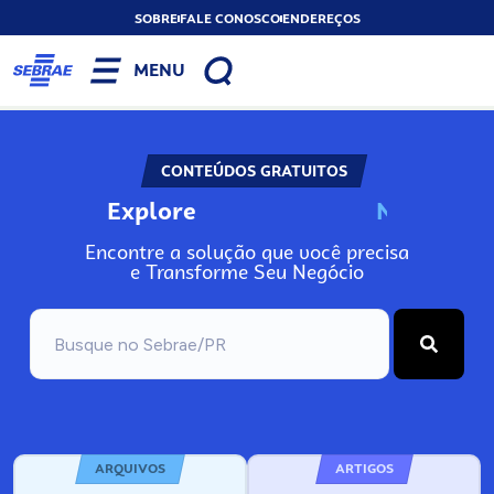
SOBRE
FALE CONOSCO
ENDEREÇOS
MENU
CONTEÚDOS GRATUITOS
Explore
N
o
s
s
o
s
P
o
Encontre a solução que você precisa
e Transforme Seu Negócio
ARQUIVOS
ARTIGOS