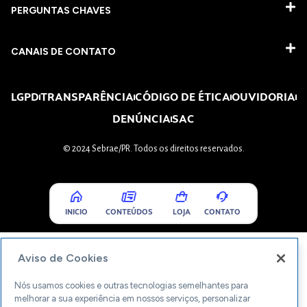
PERGUNTAS CHAVES​
CANAIS DE CONTATO
LGPD
TRANSPARÊNCIA
CÓDIGO DE ÉTICA
OUVIDORIA
DENÚNCIA
SAC
© 2024 Sebrae/PR. Todos os direitos reservados.
INICIO
CONTEÚDOS
LOJA
CONTATO
Aviso de Cookies
Nós usamos cookies e outras tecnologias semelhantes para
melhorar a sua experiência em nossos serviços, personalizar