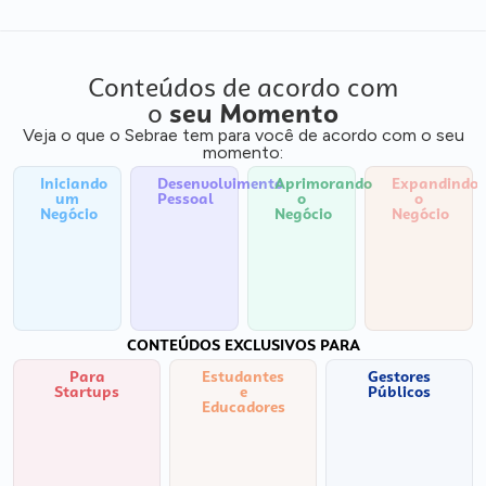
Conteúdos de acordo com
o
seu Momento
Veja o que o Sebrae tem para você de acordo com o seu
momento:
Iniciando
Desenvolvimento
Aprimorando
Expandindo
um
Pessoal
o
o
Negócio
Negócio
Negócio
CONTEÚDOS EXCLUSIVOS PARA
Para
Estudantes
Gestores
Startups
e
Públicos
Educadores