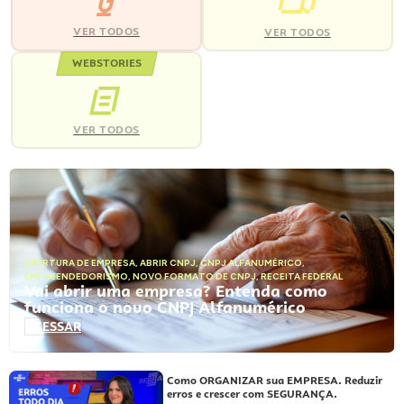
VER TODOS
VER TODOS
WEBSTORIES
VER TODOS
ABERTURA DE EMPRESA
,
ABRIR CNPJ
,
CNPJ ALFANUMÉRICO
,
EMPREENDEDORISMO
,
NOVO FORMATO DE CNPJ
,
RECEITA FEDERAL
Vai abrir uma empresa? Entenda como
funciona o novo CNPJ Alfanumérico
ACESSAR
Como ORGANIZAR sua EMPRESA. Reduzir
erros e crescer com SEGURANÇA.