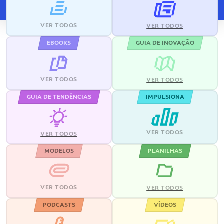
VER TODOS
VER TODOS
EBOOKS
GUIA DE INOVAÇÃO
VER TODOS
VER TODOS
GUIA DE TENDÊNCIAS
IMPULSIONA
VER TODOS
VER TODOS
MODELOS
PLANILHAS
VER TODOS
VER TODOS
PODCASTS
VÍDEOS