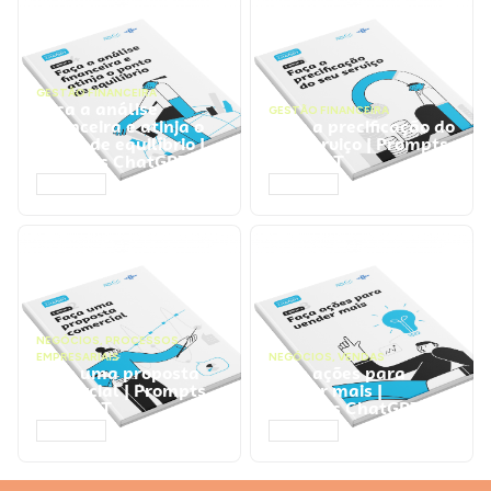
GESTÃO FINANCEIRA
Faça a análise
GESTÃO FINANCEIRA
financeira e atinja o
Faça a precificação do
ponto de equilíbrio |
seu serviço | Prompts
Prompts ChatGPT
ChatGPT
ACESSAR
ACESSAR
NEGÓCIOS
,
PROCESSOS
EMPRESARIAIS
NEGÓCIOS
,
VENDAS
Faça uma proposta
Faça ações para
comercial | Prompts
vender mais |
ChatGPT
Prompts ChatGPT
ACESSAR
ACESSAR