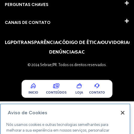
PERGUNTAS CHAVES​
CANAIS DE CONTATO
LGPD
TRANSPARÊNCIA
CÓDIGO DE ÉTICA
OUVIDORIA
DENÚNCIA
SAC
© 2024 Sebrae/PR. Todos os direitos reservados.
INICIO
CONTEÚDOS
LOJA
CONTATO
Aviso de Cookies
Nós usamos cookies e outras tecnologias semelhantes para
melhorar a sua experiência em nossos serviços, personalizar