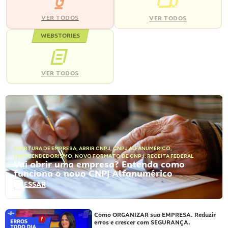
VER TODOS
VER TODOS
WEBSTORIES
VER TODOS
ABERTURA DE EMPRESA
,
ABRIR CNPJ
,
CNPJ ALFANUMÉRICO
,
EMPREENDEDORISMO
,
NOVO FORMATO DE CNPJ
,
RECEITA FEDERAL
Vai abrir uma empresa? Entenda como
funciona o novo CNPJ Alfanumérico
ACESSAR
Como ORGANIZAR sua EMPRESA. Reduzir
erros e crescer com SEGURANÇA.