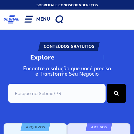
SOBRE
FALE CONOSCO
ENDEREÇOS
MENU
CONTEÚDOS GRATUITOS
Explore
N
o
s
s
o
s
A
Encontre a solução que você precisa
e Transforme Seu Negócio
ARQUIVOS
ARTIGOS