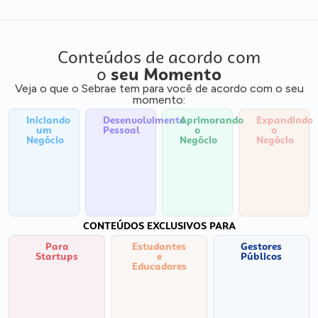
Conteúdos de acordo com
o
seu Momento
Veja o que o Sebrae tem para você de acordo com o seu
momento:
Iniciando
Desenvolvimento
Aprimorando
Expandindo
um
Pessoal
o
o
Negócio
Negócio
Negócio
CONTEÚDOS EXCLUSIVOS PARA
Para
Estudantes
Gestores
Startups
e
Públicos
Educadores