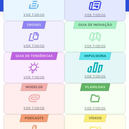
VER TODOS
VER TODOS
EBOOKS
GUIA DE INOVAÇÃO
VER TODOS
VER TODOS
GUIA DE TENDÊNCIAS
IMPULSIONA
VER TODOS
VER TODOS
MODELOS
PLANILHAS
VER TODOS
VER TODOS
PODCASTS
VÍDEOS