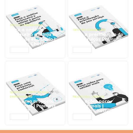
GESTÃO FINANCEIRA
Faça a análise
GESTÃO FINANCEIRA
financeira e atinja o
Faça a precificação do
ponto de equilíbrio |
seu serviço | Prompts
Prompts ChatGPT
ChatGPT
ACESSAR
ACESSAR
NEGÓCIOS
,
PROCESSOS
EMPRESARIAIS
NEGÓCIOS
,
VENDAS
Faça uma proposta
Faça ações para
comercial | Prompts
vender mais |
ChatGPT
Prompts ChatGPT
ACESSAR
ACESSAR