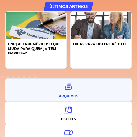
ÚLTIMOS ARTIGOS
CO: O QUE
DICAS PARA OBTER CRÉDITO
FAÇA A DIFERENÇA: S
 JÁ TEM
SUSTENTÁVEL, SEJA
INOVADOR
ARQUIVOS
EBOOKS