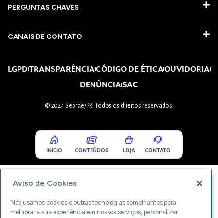
PERGUNTAS CHAVES​
CANAIS DE CONTATO
LGPD
TRANSPARÊNCIA
CÓDIGO DE ÉTICA
OUVIDORIA
DENÚNCIA
SAC
© 2024 Sebrae/PR. Todos os direitos reservados.
INICIO
CONTEÚDOS
LOJA
CONTATO
Aviso de Cookies
Nós usamos cookies e outras tecnologias semelhantes para
melhorar a sua experiência em nossos serviços, personalizar