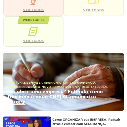
VER TODOS
VER TODOS
WEBSTORIES
VER TODOS
ABERTURA DE EMPRESA
,
ABRIR CNPJ
,
CNPJ ALFANUMÉRICO
,
EMPREENDEDORISMO
,
NOVO FORMATO DE CNPJ
,
RECEITA FEDERAL
Vai abrir uma empresa? Entenda como
funciona o novo CNPJ Alfanumérico
ACESSAR
Como ORGANIZAR sua EMPRESA. Reduzir
erros e crescer com SEGURANÇA.