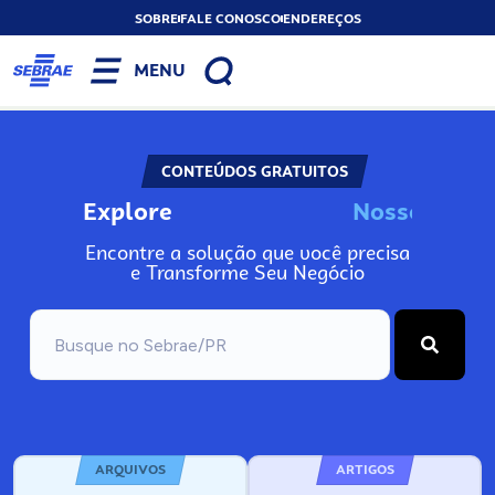
SOBRE
FALE CONOSCO
ENDEREÇOS
MENU
CONTEÚDOS GRATUITOS
Explore
N
o
s
s
o
s
A
Encontre a solução que você precisa
e Transforme Seu Negócio
ARQUIVOS
ARTIGOS