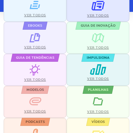
VER TODOS
VER TODOS
EBOOKS
GUIA DE INOVAÇÃO
VER TODOS
VER TODOS
GUIA DE TENDÊNCIAS
IMPULSIONA
VER TODOS
VER TODOS
MODELOS
PLANILHAS
VER TODOS
VER TODOS
PODCASTS
VÍDEOS