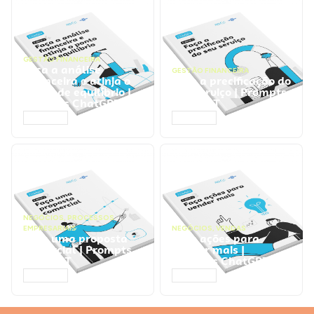
GESTÃO FINANCEIRA
Faça a análise
GESTÃO FINANCEIRA
financeira e atinja o
Faça a precificação do
ponto de equilíbrio |
seu serviço | Prompts
Prompts ChatGPT
ChatGPT
ACESSAR
ACESSAR
NEGÓCIOS
,
PROCESSOS
EMPRESARIAIS
NEGÓCIOS
,
VENDAS
Faça uma proposta
Faça ações para
comercial | Prompts
vender mais |
ChatGPT
Prompts ChatGPT
ACESSAR
ACESSAR