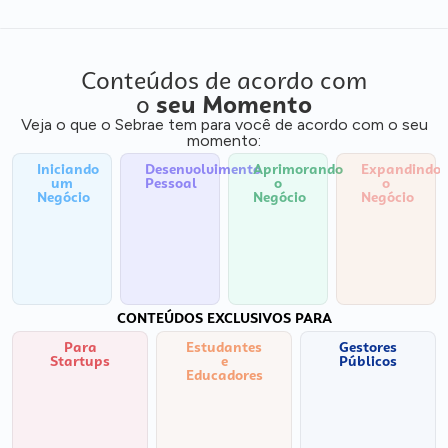
Conteúdos de acordo com
o
seu Momento
Veja o que o Sebrae tem para você de acordo com o seu
momento:
Iniciando
Desenvolvimento
Aprimorando
Expandindo
um
Pessoal
o
o
Negócio
Negócio
Negócio
CONTEÚDOS EXCLUSIVOS PARA
Para
Estudantes
Gestores
Startups
e
Públicos
Educadores