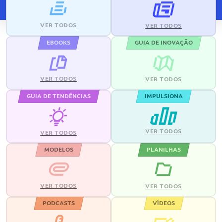
VER TODOS
VER TODOS
EBOOKS
GUIA DE INOVAÇÃO
VER TODOS
VER TODOS
GUIA DE TENDÊNCIAS
IMPULSIONA
VER TODOS
VER TODOS
MODELOS
PLANILHAS
VER TODOS
VER TODOS
PODCASTS
VÍDEOS