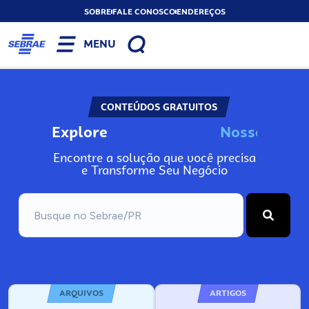
SOBRE
FALE CONOSCO
ENDEREÇOS
MENU
CONTEÚDOS GRATUITOS
Explore
N
o
s
A
s
o
s
n
Encontre a solução que você precisa
e Transforme Seu Negócio
ARQUIVOS
ARTIGOS