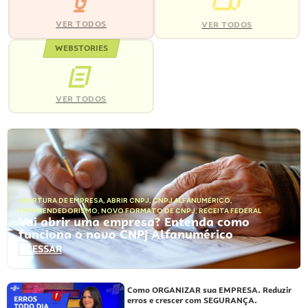
VER TODOS
VER TODOS
WEBSTORIES
VER TODOS
ABERTURA DE EMPRESA
,
ABRIR CNPJ
,
CNPJ ALFANUMÉRICO
,
EMPREENDEDORISMO
,
NOVO FORMATO DE CNPJ
,
RECEITA FEDERAL
Vai abrir uma empresa? Entenda como
funciona o novo CNPJ Alfanumérico
ACESSAR
Como ORGANIZAR sua EMPRESA. Reduzir
erros e crescer com SEGURANÇA.