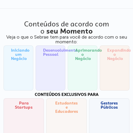
Conteúdos de acordo com
o
seu Momento
Veja o que o Sebrae tem para você de acordo com o seu
momento:
Iniciando
Desenvolvimento
Aprimorando
Expandindo
um
Pessoal
o
o
Negócio
Negócio
Negócio
CONTEÚDOS EXCLUSIVOS PARA
Para
Estudantes
Gestores
Startups
e
Públicos
Educadores