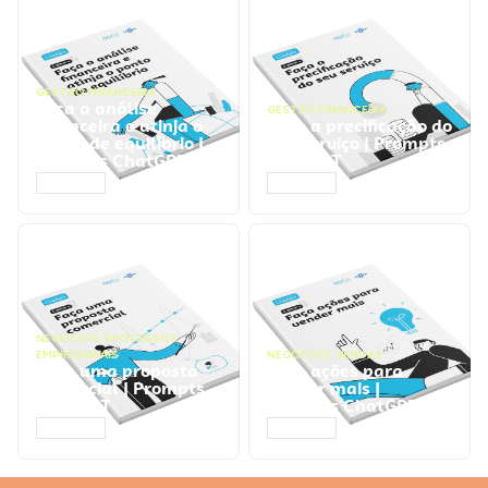
GESTÃO FINANCEIRA
Faça a análise
GESTÃO FINANCEIRA
financeira e atinja o
Faça a precificação do
ponto de equilíbrio |
seu serviço | Prompts
Prompts ChatGPT
ChatGPT
ACESSAR
ACESSAR
NEGÓCIOS
,
PROCESSOS
EMPRESARIAIS
NEGÓCIOS
,
VENDAS
Faça uma proposta
Faça ações para
comercial | Prompts
vender mais |
ChatGPT
Prompts ChatGPT
ACESSAR
ACESSAR