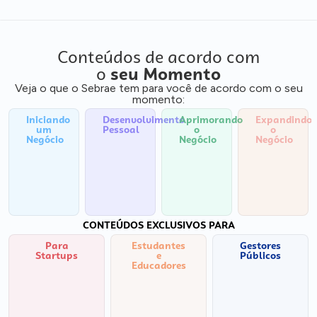
Conteúdos de acordo com
o
seu Momento
Veja o que o Sebrae tem para você de acordo com o seu
momento:
Iniciando
Desenvolvimento
Aprimorando
Expandindo
um
Pessoal
o
o
Negócio
Negócio
Negócio
CONTEÚDOS EXCLUSIVOS PARA
Para
Estudantes
Gestores
Startups
e
Públicos
Educadores