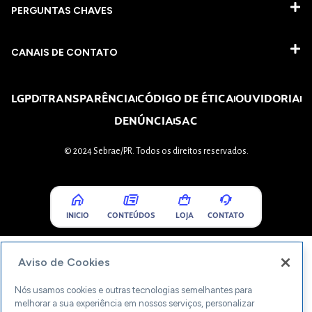
PERGUNTAS CHAVES​
CANAIS DE CONTATO
LGPD
TRANSPARÊNCIA
CÓDIGO DE ÉTICA
OUVIDORIA
DENÚNCIA
SAC
© 2024 Sebrae/PR. Todos os direitos reservados.
INICIO
CONTEÚDOS
LOJA
CONTATO
Aviso de Cookies
Nós usamos cookies e outras tecnologias semelhantes para
melhorar a sua experiência em nossos serviços, personalizar