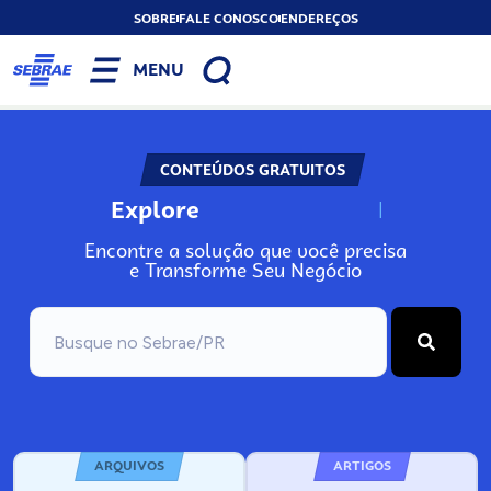
SOBRE
FALE CONOSCO
ENDEREÇOS
MENU
CONTEÚDOS GRATUITOS
Explore
N
o
s
s
o
s
A
Encontre a solução que você precisa
e Transforme Seu Negócio
ARQUIVOS
ARTIGOS