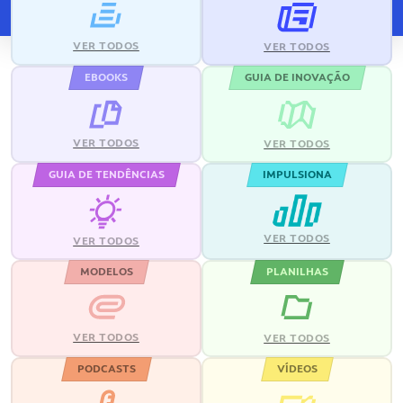
VER TODOS
VER TODOS
EBOOKS
GUIA DE INOVAÇÃO
VER TODOS
VER TODOS
GUIA DE TENDÊNCIAS
IMPULSIONA
VER TODOS
VER TODOS
MODELOS
PLANILHAS
VER TODOS
VER TODOS
PODCASTS
VÍDEOS