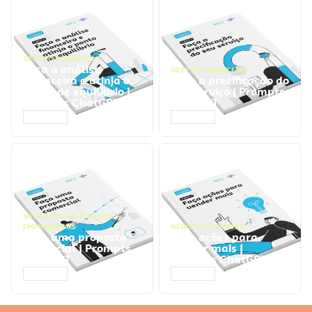
GESTÃO FINANCEIRA
Faça a análise
GESTÃO FINANCEIRA
financeira e atinja o
Faça a precificação do
ponto de equilíbrio |
seu serviço | Prompts
Prompts ChatGPT
ChatGPT
ACESSAR
ACESSAR
NEGÓCIOS
,
PROCESSOS
EMPRESARIAIS
NEGÓCIOS
,
VENDAS
Faça uma proposta
Faça ações para
comercial | Prompts
vender mais |
ChatGPT
Prompts ChatGPT
ACESSAR
ACESSAR