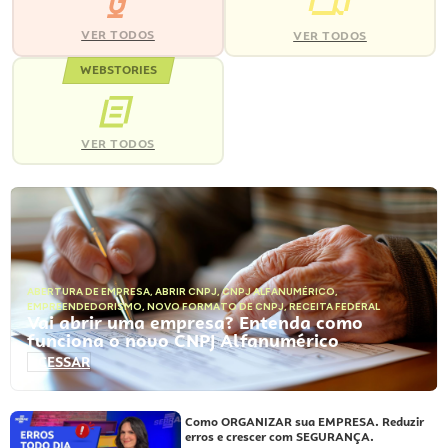
VER TODOS
VER TODOS
WEBSTORIES
VER TODOS
ABERTURA DE EMPRESA
,
ABRIR CNPJ
,
CNPJ ALFANUMÉRICO
,
EMPREENDEDORISMO
,
NOVO FORMATO DE CNPJ
,
RECEITA FEDERAL
Vai abrir uma empresa? Entenda como
funciona o novo CNPJ Alfanumérico
ACESSAR
Como ORGANIZAR sua EMPRESA. Reduzir
erros e crescer com SEGURANÇA.