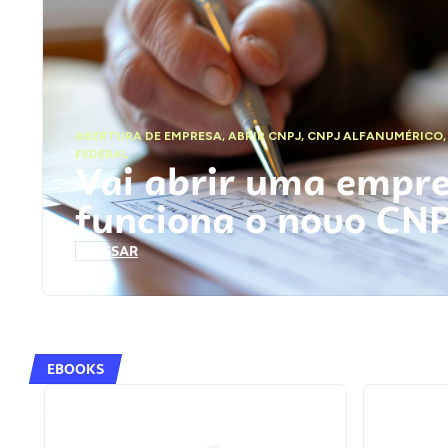
ABERTURA DE EMPRESA
,
ABRIR CNPJ
,
CNPJ ALFANUMÉRICO
FEDERAL
Vai abrir uma empr
funciona o novo CN
ACESSAR
EBOOKS