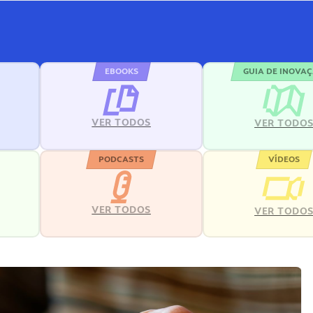
EBOOKS
GUIA DE INOVA
VER TODOS
VER TODO
PODCASTS
VÍDEOS
VER TODOS
VER TODO