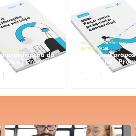
NEGÓCIOS
,
PROCESSOS
 FINANCEIRA
EMPRESARIAIS
 a precificação do
Faça uma propos
serviço | Prompts
comercial | Prom
tGPT
ChatGPT
AR
ACESSAR