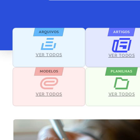
ARQUIVOS
ARTIGOS
VER TODOS
VER TODOS
MODELOS
PLANILHAS
VER TODOS
VER TODOS