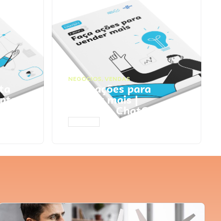
NEGÓCIOS
,
VENDAS
ta
Faça ações para
pts
vender mais |
Prompts ChatGPT
ACESSAR