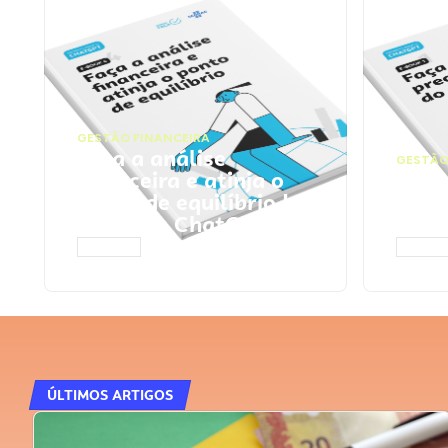
GESTÃO FINANCEIRA
Faça a análise
GESTÃO
financeira e atinja o
Faça
ponto de equilíbrio |
seu 
Prompts ChatGPT
Cha
ACESSAR
ACESS
ÚLTIMOS ARTIGOS