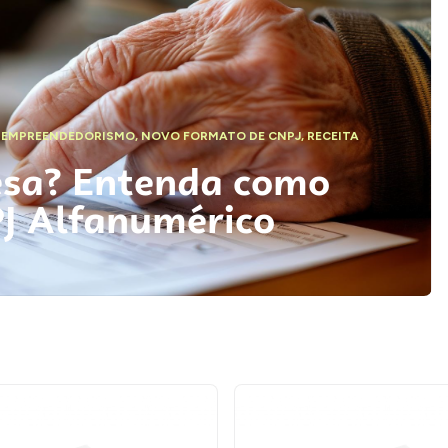
,
EMPREENDEDORISMO
,
NOVO FORMATO DE CNPJ
,
RECEITA
esa? Entenda como
PJ Alfanumérico