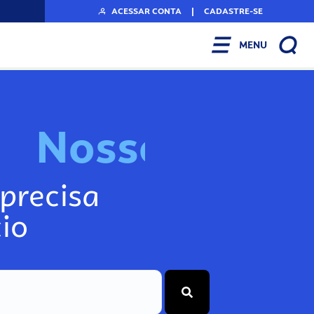
ACESSAR CONTA
|
CADASTRE-SE
MENU
N
o
s
s
o
s
I
n
f
o
g
precisa
io