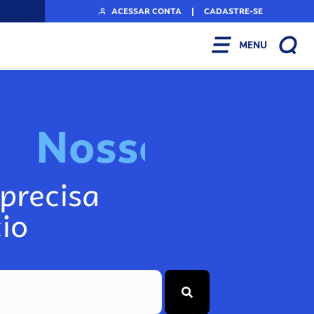
ACESSAR CONTA
|
CADASTRE-SE
MENU
N
o
s
s
o
s
I
n
f
o
g
precisa
io