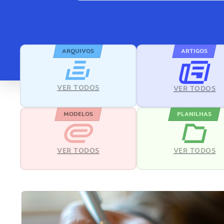
ARQUIVOS
ARTIGOS
VER TODOS
VER TODOS
MODELOS
PLANILHAS
VER TODOS
VER TODOS