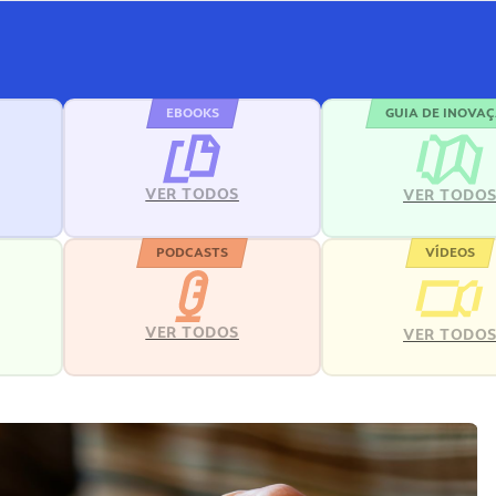
EBOOKS
GUIA DE INOVA
VER TODOS
VER TODO
PODCASTS
VÍDEOS
VER TODOS
VER TODO