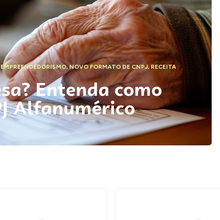
,
EMPREENDEDORISMO
,
NOVO FORMATO DE CNPJ
,
RECEITA
esa? Entenda como
PJ Alfanumérico