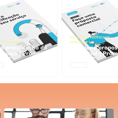
NEGÓCIOS
,
PROCESSOS
 FINANCEIRA
EMPRESARIAIS
 a precificação do
Faça uma propos
serviço | Prompts
comercial | Prom
tGPT
ChatGPT
AR
ACESSAR