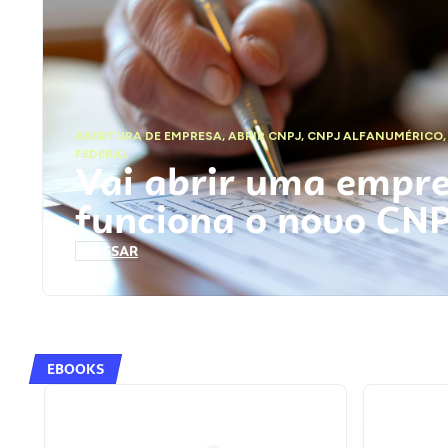
ABERTURA DE EMPRESA
,
ABRIR CNPJ
,
CNPJ ALFANUMÉRICO
FEDERAL
Vai abrir uma empr
funciona o novo CN
ACESSAR
EBOOKS