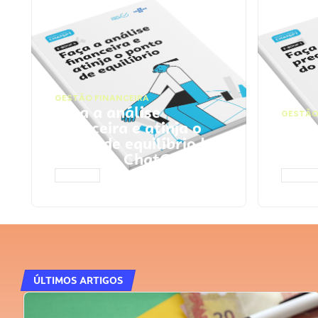
GESTÃO FINANCEIRA
Faça a análise
GESTÃO
financeira e atinja o
Faça
ponto de equilíbrio |
seu 
Prompts ChatGPT
Cha
ACESSAR
ACESS
ÚLTIMOS ARTIGOS