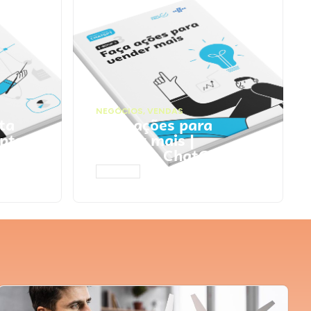
NEGÓCIOS
,
VENDAS
ta
Faça ações para
pts
vender mais |
Prompts ChatGPT
ACESSAR