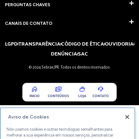
PERGUNTAS CHAVES​
CANAIS DE CONTATO
LGPD
TRANSPARÊNCIA
CÓDIGO DE ÉTICA
OUVIDORIA
DENÚNCIA
SAC
© 2024 Sebrae/PR. Todos os direitos reservados.
INICIO
CONTEÚDOS
LOJA
CONTATO
Aviso de Cookies
Nós usamos cookies e outras tecnologias semelhantes para
melhorar a sua experiência em nossos serviços, personalizar