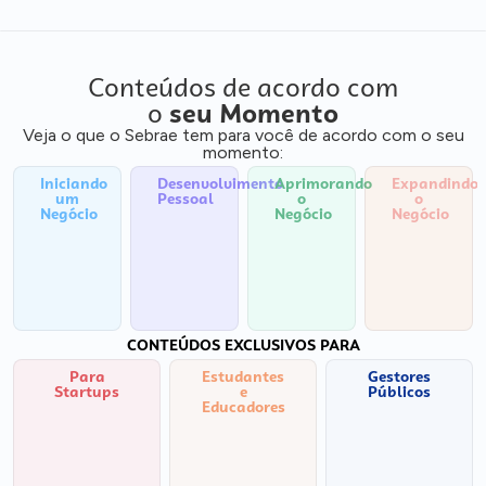
Conteúdos de acordo com
o
seu Momento
Veja o que o Sebrae tem para você de acordo com o seu
momento:
Iniciando
Desenvolvimento
Aprimorando
Expandindo
um
Pessoal
o
o
Negócio
Negócio
Negócio
CONTEÚDOS EXCLUSIVOS PARA
Para
Estudantes
Gestores
Startups
e
Públicos
Educadores