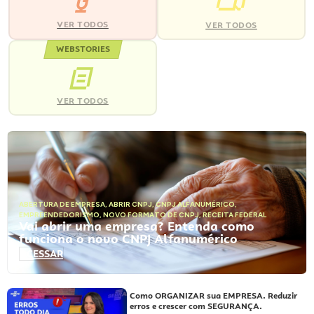
VER TODOS
VER TODOS
WEBSTORIES
VER TODOS
ABERTURA DE EMPRESA
,
ABRIR CNPJ
,
CNPJ ALFANUMÉRICO
,
EMPREENDEDORISMO
,
NOVO FORMATO DE CNPJ
,
RECEITA FEDERAL
Vai abrir uma empresa? Entenda como
funciona o novo CNPJ Alfanumérico
ACESSAR
Como ORGANIZAR sua EMPRESA. Reduzir
erros e crescer com SEGURANÇA.