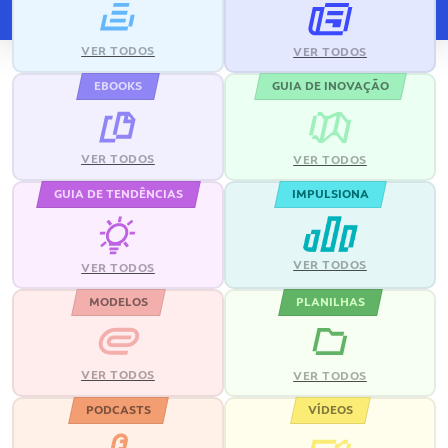
VER TODOS
VER TODOS
EBOOKS
GUIA DE INOVAÇÃO
VER TODOS
VER TODOS
GUIA DE TENDÊNCIAS
IMPULSIONA
VER TODOS
VER TODOS
MODELOS
PLANILHAS
VER TODOS
VER TODOS
PODCASTS
VÍDEOS