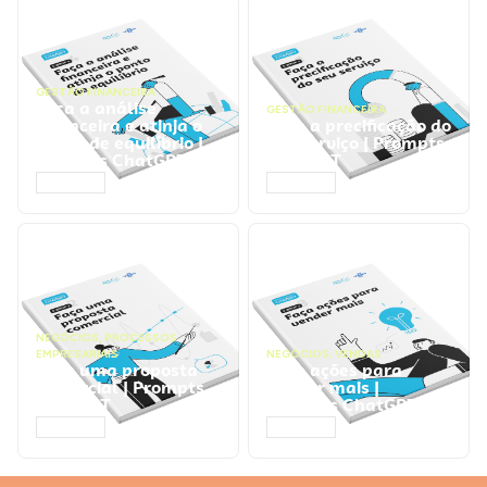
GESTÃO FINANCEIRA
Faça a análise
GESTÃO FINANCEIRA
financeira e atinja o
Faça a precificação do
ponto de equilíbrio |
seu serviço | Prompts
Prompts ChatGPT
ChatGPT
ACESSAR
ACESSAR
NEGÓCIOS
,
PROCESSOS
EMPRESARIAIS
NEGÓCIOS
,
VENDAS
Faça uma proposta
Faça ações para
comercial | Prompts
vender mais |
ChatGPT
Prompts ChatGPT
ACESSAR
ACESSAR