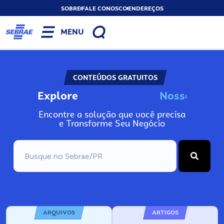
SOBRE
FALE CONOSCO
ENDEREÇOS
MENU
CONTEÚDOS GRATUITOS
Explore
N
o
s
s
o
s
I
n
f
o
Encontre a solução que você precisa
e Transforme Seu Negócio
ARQUIVOS
ARTIGOS