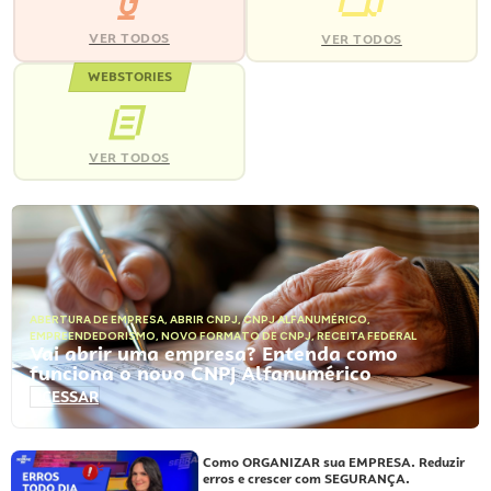
VER TODOS
VER TODOS
WEBSTORIES
VER TODOS
ABERTURA DE EMPRESA
,
ABRIR CNPJ
,
CNPJ ALFANUMÉRICO
,
EMPREENDEDORISMO
,
NOVO FORMATO DE CNPJ
,
RECEITA FEDERAL
Vai abrir uma empresa? Entenda como
funciona o novo CNPJ Alfanumérico
ACESSAR
Como ORGANIZAR sua EMPRESA. Reduzir
erros e crescer com SEGURANÇA.