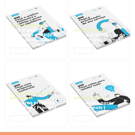
GESTÃO FINANCEIRA
Faça a análise
GESTÃO FINANCEIRA
financeira e atinja o
Faça a precificação do
ponto de equilíbrio |
seu serviço | Prompts
Prompts ChatGPT
ChatGPT
ACESSAR
ACESSAR
NEGÓCIOS
,
PROCESSOS
EMPRESARIAIS
NEGÓCIOS
,
VENDAS
Faça uma proposta
Faça ações para
comercial | Prompts
vender mais |
ChatGPT
Prompts ChatGPT
ACESSAR
ACESSAR