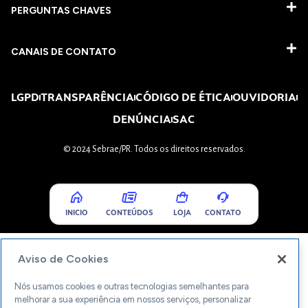
PERGUNTAS CHAVES​
CANAIS DE CONTATO
LGPD
TRANSPARÊNCIA
CÓDIGO DE ÉTICA
OUVIDORIA
DENÚNCIA
SAC
© 2024 Sebrae/PR. Todos os direitos reservados.
INICIO
CONTEÚDOS
LOJA
CONTATO
Aviso de Cookies
Nós usamos cookies e outras tecnologias semelhantes para
melhorar a sua experiência em nossos serviços, personalizar