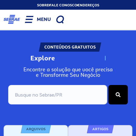
SOBRE
FALE CONOSCO
ENDEREÇOS
MENU
CONTEÚDOS GRATUITOS
Explore
N
o
s
s
o
s
A
Encontre a solução que você precisa
e Transforme Seu Negócio
ARQUIVOS
ARTIGOS