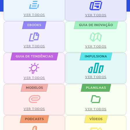
VER TODOS
VER TODOS
EBOOKS
GUIA DE INOVAÇÃO
VER TODOS
VER TODOS
GUIA DE TENDÊNCIAS
IMPULSIONA
VER TODOS
VER TODOS
MODELOS
PLANILHAS
VER TODOS
VER TODOS
PODCASTS
VÍDEOS