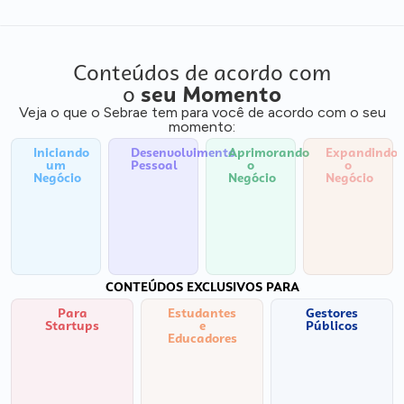
Conteúdos de acordo com
o
seu Momento
Veja o que o Sebrae tem para você de acordo com o seu
momento:
Iniciando
Desenvolvimento
Aprimorando
Expandindo
um
Pessoal
o
o
Negócio
Negócio
Negócio
CONTEÚDOS EXCLUSIVOS PARA
Para
Estudantes
Gestores
Startups
e
Públicos
Educadores