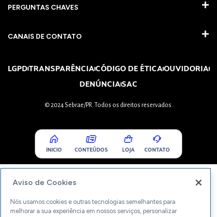
PERGUNTAS CHAVES​
CANAIS DE CONTATO
LGPD
TRANSPARÊNCIA
CÓDIGO DE ÉTICA
OUVIDORIA
DENÚNCIA
SAC
© 2024 Sebrae/PR. Todos os direitos reservados.
INICIO
CONTEÚDOS
LOJA
CONTATO
Aviso de Cookies
Nós usamos cookies e outras tecnologias semelhantes para
melhorar a sua experiência em nossos serviços, personalizar