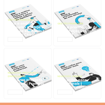
GESTÃO FINANCEIRA
Faça a análise
GESTÃO FINANCEIRA
financeira e atinja o
Faça a precificação do
ponto de equilíbrio |
seu serviço | Prompts
Prompts ChatGPT
ChatGPT
ACESSAR
ACESSAR
NEGÓCIOS
,
PROCESSOS
EMPRESARIAIS
NEGÓCIOS
,
VENDAS
Faça uma proposta
Faça ações para
comercial | Prompts
vender mais |
ChatGPT
Prompts ChatGPT
ACESSAR
ACESSAR