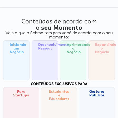
Conteúdos de acordo com
o
seu Momento
Veja o que o Sebrae tem para você de acordo com o seu
momento:
Iniciando
Desenvolvimento
Aprimorando
Expandindo
um
Pessoal
o
o
Negócio
Negócio
Negócio
CONTEÚDOS EXCLUSIVOS PARA
Para
Estudantes
Gestores
Startups
e
Públicos
Educadores