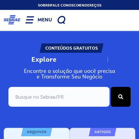
SOBRE
FALE CONOSCO
ENDEREÇOS
MENU
CONTEÚDOS GRATUITOS
Explore
N
o
s
s
o
s
A
Encontre a solução que você precisa
e Transforme Seu Negócio
ARQUIVOS
ARTIGOS