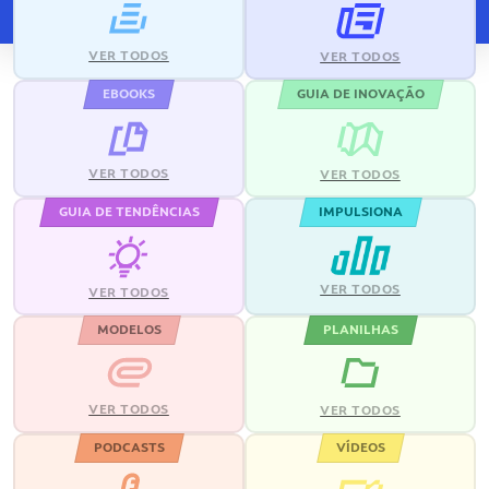
VER TODOS
VER TODOS
EBOOKS
GUIA DE INOVAÇÃO
VER TODOS
VER TODOS
GUIA DE TENDÊNCIAS
IMPULSIONA
VER TODOS
VER TODOS
MODELOS
PLANILHAS
VER TODOS
VER TODOS
PODCASTS
VÍDEOS