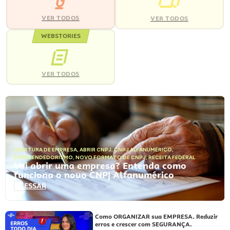
VER TODOS
VER TODOS
WEBSTORIES
VER TODOS
ABERTURA DE EMPRESA
,
ABRIR CNPJ
,
CNPJ ALFANUMÉRICO
,
EMPREENDEDORISMO
,
NOVO FORMATO DE CNPJ
,
RECEITA FEDERAL
Vai abrir uma empresa? Entenda como
funciona o novo CNPJ Alfanumérico
ACESSAR
Como ORGANIZAR sua EMPRESA. Reduzir
erros e crescer com SEGURANÇA.