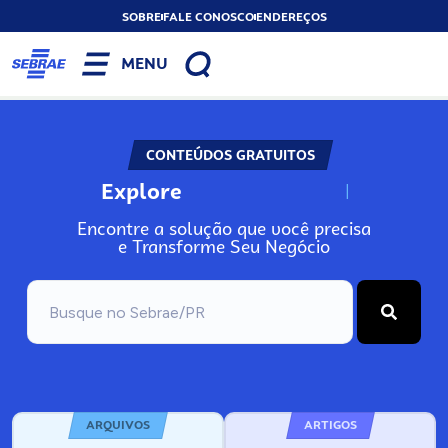
SOBRE
FALE CONOSCO
ENDEREÇOS
MENU
CONTEÚDOS GRATUITOS
Explore
N
o
s
s
o
s
A
Encontre a solução que você precisa
e Transforme Seu Negócio
ARQUIVOS
ARTIGOS