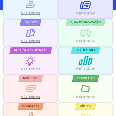
VER TODOS
VER TODOS
EBOOKS
GUIA DE INOVAÇÃO
VER TODOS
VER TODOS
GUIA DE TENDÊNCIAS
IMPULSIONA
VER TODOS
VER TODOS
MODELOS
PLANILHAS
VER TODOS
VER TODOS
PODCASTS
VÍDEOS