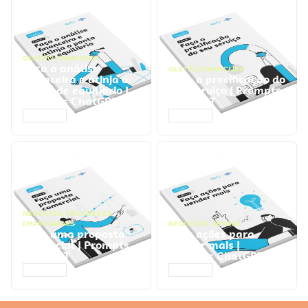
GESTÃO FINANCEIRA
Faça a análise
GESTÃO FINANCEIRA
financeira e atinja o
Faça a precificação do
ponto de equilíbrio |
seu serviço | Prompts
Prompts ChatGPT
ChatGPT
ACESSAR
ACESSAR
NEGÓCIOS
,
PROCESSOS
EMPRESARIAIS
NEGÓCIOS
,
VENDAS
Faça uma proposta
Faça ações para
comercial | Prompts
vender mais |
ChatGPT
Prompts ChatGPT
ACESSAR
ACESSAR