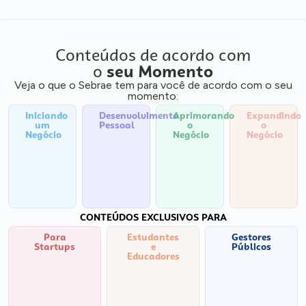
Conteúdos de acordo com
o
seu Momento
Veja o que o Sebrae tem para você de acordo com o seu
momento:
Iniciando
Desenvolvimento
Aprimorando
Expandindo
um
Pessoal
o
o
Negócio
Negócio
Negócio
CONTEÚDOS EXCLUSIVOS PARA
Para
Estudantes
Gestores
Startups
e
Públicos
Educadores