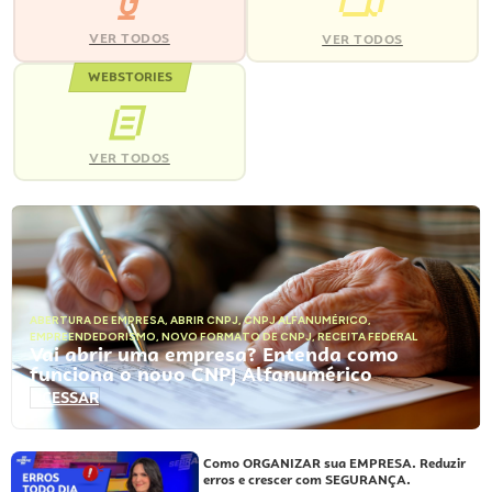
VER TODOS
VER TODOS
WEBSTORIES
VER TODOS
ABERTURA DE EMPRESA
,
ABRIR CNPJ
,
CNPJ ALFANUMÉRICO
,
EMPREENDEDORISMO
,
NOVO FORMATO DE CNPJ
,
RECEITA FEDERAL
Vai abrir uma empresa? Entenda como
funciona o novo CNPJ Alfanumérico
ACESSAR
Como ORGANIZAR sua EMPRESA. Reduzir
erros e crescer com SEGURANÇA.