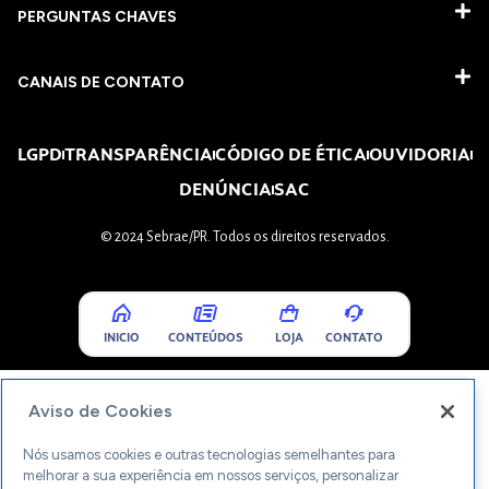
PERGUNTAS CHAVES​
CANAIS DE CONTATO
LGPD
TRANSPARÊNCIA
CÓDIGO DE ÉTICA
OUVIDORIA
DENÚNCIA
SAC
© 2024 Sebrae/PR. Todos os direitos reservados.
INICIO
CONTEÚDOS
LOJA
CONTATO
Aviso de Cookies
Nós usamos cookies e outras tecnologias semelhantes para
melhorar a sua experiência em nossos serviços, personalizar