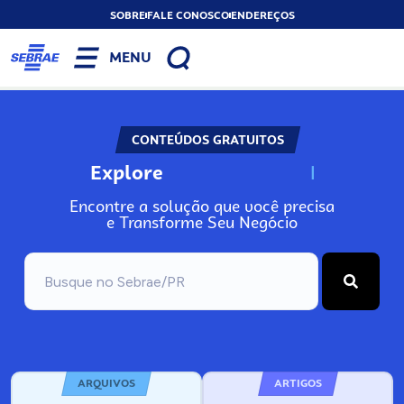
SOBRE
FALE CONOSCO
ENDEREÇOS
MENU
CONTEÚDOS GRATUITOS
Explore
N
o
s
s
o
s
A
Encontre a solução que você precisa
e Transforme Seu Negócio
ARQUIVOS
ARTIGOS