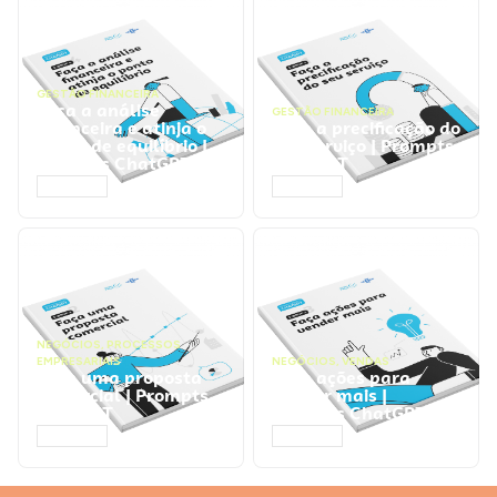
GESTÃO FINANCEIRA
Faça a análise
GESTÃO FINANCEIRA
financeira e atinja o
Faça a precificação do
ponto de equilíbrio |
seu serviço | Prompts
Prompts ChatGPT
ChatGPT
ACESSAR
ACESSAR
NEGÓCIOS
,
PROCESSOS
EMPRESARIAIS
NEGÓCIOS
,
VENDAS
Faça uma proposta
Faça ações para
comercial | Prompts
vender mais |
ChatGPT
Prompts ChatGPT
ACESSAR
ACESSAR