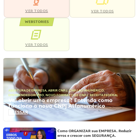
VER TODOS
VER TODOS
WEBSTORIES
VER TODOS
ABERTURA DE EMPRESA
,
ABRIR CNPJ
,
CNPJ ALFANUMÉRICO
,
EMPREENDEDORISMO
,
NOVO FORMATO DE CNPJ
,
RECEITA FEDERAL
Vai abrir uma empresa? Entenda como
funciona o novo CNPJ Alfanumérico
ACESSAR
Como ORGANIZAR sua EMPRESA. Reduzir
erros e crescer com SEGURANÇA.