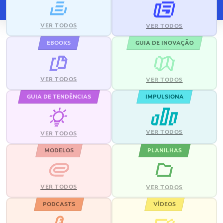
VER TODOS
VER TODOS
EBOOKS
GUIA DE INOVAÇÃO
VER TODOS
VER TODOS
GUIA DE TENDÊNCIAS
IMPULSIONA
VER TODOS
VER TODOS
MODELOS
PLANILHAS
VER TODOS
VER TODOS
PODCASTS
VÍDEOS