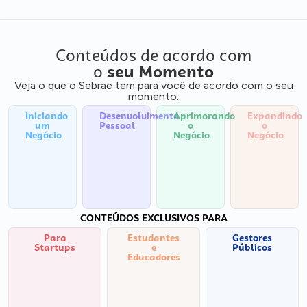
Conteúdos de acordo com
o
seu Momento
Veja o que o Sebrae tem para você de acordo com o seu
momento:
Iniciando
Desenvolvimento
Aprimorando
Expandindo
um
Pessoal
o
o
Negócio
Negócio
Negócio
CONTEÚDOS EXCLUSIVOS PARA
Para
Estudantes
Gestores
Startups
e
Públicos
Educadores