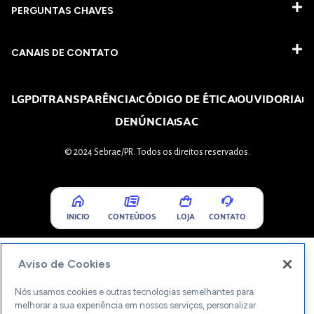
PERGUNTAS CHAVES​
CANAIS DE CONTATO
LGPD
TRANSPARÊNCIA
CÓDIGO DE ÉTICA
OUVIDORIA
DENÚNCIA
SAC
© 2024 Sebrae/PR. Todos os direitos reservados.
INICIO
CONTEÚDOS
LOJA
CONTATO
Aviso de Cookies
Nós usamos cookies e outras tecnologias semelhantes para
melhorar a sua experiência em nossos serviços, personalizar