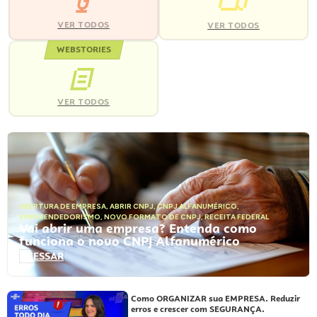
VER TODOS
VER TODOS
WEBSTORIES
VER TODOS
ABERTURA DE EMPRESA
,
ABRIR CNPJ
,
CNPJ ALFANUMÉRICO
,
EMPREENDEDORISMO
,
NOVO FORMATO DE CNPJ
,
RECEITA FEDERAL
Vai abrir uma empresa? Entenda como
funciona o novo CNPJ Alfanumérico
ACESSAR
Como ORGANIZAR sua EMPRESA. Reduzir
erros e crescer com SEGURANÇA.