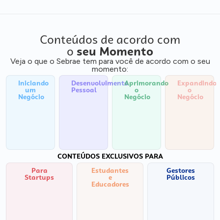
Conteúdos de acordo com
o
seu Momento
Veja o que o Sebrae tem para você de acordo com o seu
momento:
Iniciando
Desenvolvimento
Aprimorando
Expandindo
um
Pessoal
o
o
Negócio
Negócio
Negócio
CONTEÚDOS EXCLUSIVOS PARA
Para
Estudantes
Gestores
Startups
e
Públicos
Educadores