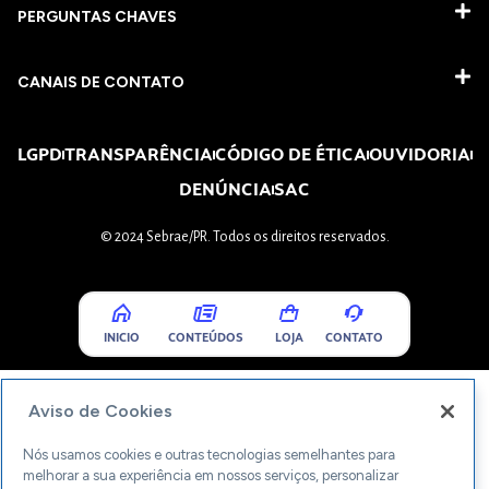
PERGUNTAS CHAVES​
CANAIS DE CONTATO
LGPD
TRANSPARÊNCIA
CÓDIGO DE ÉTICA
OUVIDORIA
DENÚNCIA
SAC
© 2024 Sebrae/PR. Todos os direitos reservados.
INICIO
CONTEÚDOS
LOJA
CONTATO
Aviso de Cookies
Nós usamos cookies e outras tecnologias semelhantes para
melhorar a sua experiência em nossos serviços, personalizar