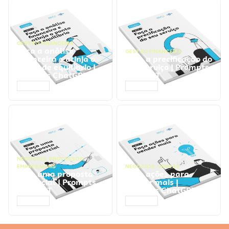
GESTÃO FINANCEIRA
Faça a análise
GESTÃO FINANCEIRA
financeira e atinja o
Faça a precificação do
ponto de equilíbrio |
seu serviço | Prompts
Prompts ChatGPT
ChatGPT
ACESSAR
ACESSAR
NEGÓCIOS
,
PROCESSOS
EMPRESARIAIS
NEGÓCIOS
,
VENDAS
Faça uma proposta
Faça ações para
comercial | Prompts
vender mais |
ChatGPT
Prompts ChatGPT
ACESSAR
ACESSAR