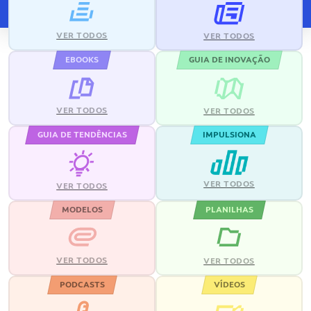
VER TODOS
VER TODOS
EBOOKS
GUIA DE INOVAÇÃO
VER TODOS
VER TODOS
GUIA DE TENDÊNCIAS
IMPULSIONA
VER TODOS
VER TODOS
MODELOS
PLANILHAS
VER TODOS
VER TODOS
PODCASTS
VÍDEOS