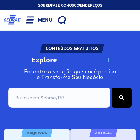
SOBRE
FALE CONOSCO
ENDEREÇOS
MENU
CONTEÚDOS GRATUITOS
Explore
N
o
s
s
o
s
A
Encontre a solução que você precisa
e Transforme Seu Negócio
ARQUIVOS
ARTIGOS